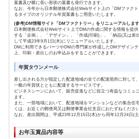
葉書及び横に長い形状の葉書も発行できます。
なお、今年から日本郵便株式会社Webサイト上の「DMファクト
るタイプのオリジナル年賀葉書もご用意いたします。
(参考)DM情報サイト「DMファクトリー」をリニューアルしま
日本郵便株式会社Webサイト上でDMの作成に関する情報を提供
する「企画」、「デザイン」、「作成(印刷)」、「納品(又は差出
して平成23年9月1日(木)にリニューアルいたします。
DMに利用できるパーツやDMの専門家が作成したDMデザインテ
上、印刷・差出しのお申込みをすることができます。
年賀タウンメール
差し出される方が指定した配達地域の全ての配達箇所に対して
一般の年賀状とともに配達するサービスです。
ビジネスシーンにおいて、販売促進などに役立つ有益なコミュ
ます。
また、一部地域において、配達地域をマンションなどの集合住
くは、お近くの郵便局又は郵便事業会社支店におたずねくださ
なお、差出期間は、平成23年12月15日(木)から同年12月24日(
お年玉賞品内容等