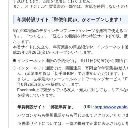
す及びもも)は、古紙を使用しておりません。
また、オリジナル年賀葉書の一部では、古紙を使用しないもの
年賀特設サイト「郵便年賀.jp」がオープンします！
約1,000種類のデザインテンプレートやパーツを無料で使える
う」、「つくる」、「送る」の機能を持つ特設サイト(PC版、携帯版
たします。
本番サイトに先立ち、年賀葉書の商品紹介や、インターネット
成23年8月26日(金)からオープンいたします。
インターネット通販の予約受付は、9月1日(木)9時から開始
インターネット通販では、四面連刷、寄附金付年賀葉書(絵入
ん。(金箔風年賀は「切手SHOP」でお求めいただけます。)
さらに、世界最大のソーシャルネットワーキングサービス「Fac
年8月26日(金)から提供いたします。
Facebook上で繋がっている友人・知人に対しても、リア
を提供していきます。
年賀特設サイト 「郵便年賀.jp」 (URL:
http://www.yubin
パソコンからも携帯電話からも同じURLでアクセスいただけ
携帯サイトについては、一部の機種で正常に表示されない