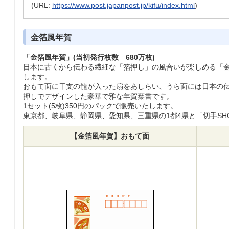
(URL:
https://www.post.japanpost.jp/kifu/index.html
)
金箔風年賀
「金箔風年賀」(当初発行枚数 680万枚)
日本に古くから伝わる繊細な「箔押し」の風合いが楽しめる「金
します。
おもて面に干支の龍が入った扇をあしらい、うら面には日本の
押しでデザインした豪華で雅な年賀葉書です。
1セット(5枚)350円のパックで販売いたします。
東京都、岐阜県、静岡県、愛知県、三重県の1都4県と「切手SH
【金箔風年賀】おもて面