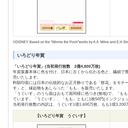
©DISNEY. Based on the "Winnie the Pooh"works by A.A. Milne and E.H.Sh
いろどり年賀
「いろどり年賀」(当初発行枚数 2億4,800万枚)
年賀葉書本体に色を付け、日本に古くから伝わる色と、繊細で
売いたします。
料額印面には日本の伝統的なお正月飾りである「餅花」をモチ
す」と、縁起物をあしらった「もも」を販売いたします。
「うぐいす」のうら面はおもて面同様に色つき(無地)で、「も
ています。「うぐいす」、「もも」ともに1枚50円(インクジェ
当初発行枚数の内訳は、うぐいす1億1,600万枚、もも1億3,20
【いろどり年賀 うぐいす】