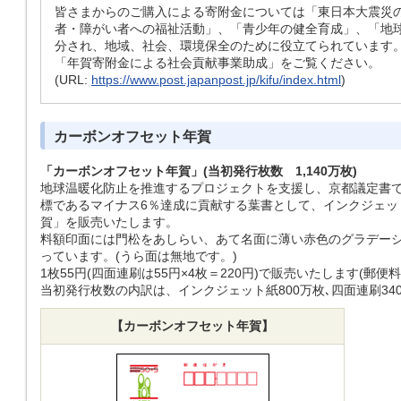
皆さまからのご購入による寄附金については「東日本大震災の
者・障がい者への福祉活動」、「青少年の健全育成」、「地
分され、地域、社会、環境保全のために役立てられています。
「年賀寄附金による社会貢献事業助成」をご覧ください。
(URL:
https://www.post.japanpost.jp/kifu/index.html
)
カーボンオフセット年賀
「カーボンオフセット年賀」(当初発行枚数 1,140万枚)
地球温暖化防止を推進するプロジェクトを支援し、京都議定書
標であるマイナス6％達成に貢献する葉書として、インクジェッ
賀」を販売いたします。
料額印面には門松をあしらい、あて名面に薄い赤色のグラデー
っています。(うら面は無地です。)
1枚55円(四面連刷は55円×4枚＝220円)で販売いたします(郵便
当初発行枚数の内訳は、インクジェット紙800万枚､四面連刷340
【カーボンオフセット年賀】