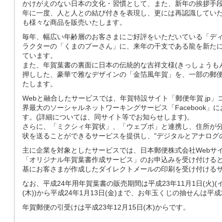
かけがえのない日本の文化・習慣として、また、新年の挨拶手
年に一度、人と人との結び付きを表現し、更には再認識してい
も様々な商品を販売いたします。
毎年、幅広い年齢層のお客さまにご好評をいただいている「ディ
ラクターの「くまのプーさん」に、来年の干支である龍を新た
ています。
また、年賀葉書の裏面に日本の伝統的な吉祥文様(きっしょうもん
押しした、豪華で雅なデザインの「金箔風年賀」を、一部の郵便
たします。
Webと融合したサービスでは、年賀特設サイト「郵便年賀.jp
界最大のソーシャルネットワーキングサービス「Facebook
す。(詳細については、同サイト等でお知らせします)。
さらに、「ミクシィ年賀状」、「ウェブポ」と連携し、住所が
状を送ることができるサービスを提供し、"デジタルとアナログ
主に企業を対象としたサービスでは、日本郵便株式会社Webサ
「オリジナル年賀葉書作成サービス」のお申込みを受け付けると
基にお客さまが作成したダイレクトメールの印刷を受け付ける
なお、平成24年用年賀葉書の販売期間は平成23年11月1日(火)
(木))から平成24年1月13日(金)まで、お年玉くじの抽せんは平成
年賀郵便の引受けは平成23年12月15日(木)からです。