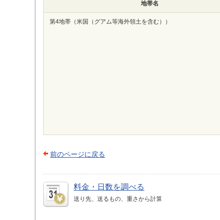
地帯名
第4地帯（米国（グアム等海外領土を含む））
前のページに戻る
料金・日数を調べる
送り先、送るもの、重さから計算