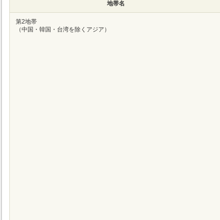
地帯名
第2地帯
（中国・韓国・台湾を除くアジア）