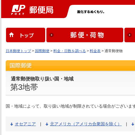
日本郵便トップ
>
国際郵便
>
料金・日数を調べる
>
料金表
> 通常郵便物
通常郵便物取り扱い国・地域
第3地帯
国・地域によって、取り扱い地域が制限されている場合がございま
オセアニア
|
北アメリカ（アメリカ合衆国を除く）
|