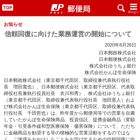
x
#
"
お知らせ
信頼回復に向けた業務運営の開始について
2020年8月26日
日本郵政株式会社
日本郵便株式会社
株式会社ゆうちょ銀行
株式会社かんぽ生命保険
日本郵政株式会社（東京都千代田区、取締役兼代表執行役社
長 増田寬也）、日本郵便株式会社（東京都千代田区、代表取
締役社長兼執行役員社長 衣川和秀）、株式会社ゆうちょ銀行
（東京都千代田区、取締役兼代表執行役社長 池田憲人）およ
び株式会社かんぽ生命保険（東京都千代田区、取締役兼代表執
行役社長 千田哲也）は、昨年度から郵便局等での営業を自粛
していたかんぽ生命保険商品、投資信託、提携金融商品（変額
年金・引受条件緩和型医療保険・傷害保険）について、ただち
に金融商品を勧奨する等の積極的な営業活動をするのではな
く、ご迷惑をおかけしたことをお詫びするための信頼回復に向