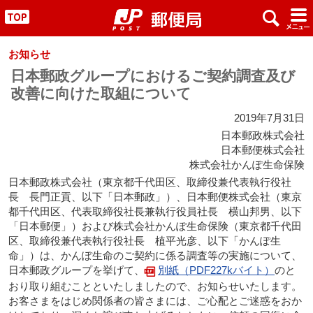
x
#
"
お知らせ
日本郵政グループにおけるご契約調査及び
改善に向けた取組について
2019年7月31日
日本郵政株式会社
日本郵便株式会社
株式会社かんぽ生命保険
日本郵政株式会社（東京都千代田区、取締役兼代表執行役社
長 長門正貢、以下「日本郵政」）、日本郵便株式会社（東京
都千代田区、代表取締役社長兼執行役員社長 横山邦男、以下
「日本郵便」）および株式会社かんぽ生命保険（東京都千代田
区、取締役兼代表執行役社長 植平光彦、以下「かんぽ生
命」）は、かんぽ生命のご契約に係る調査等の実施について、
日本郵政グループを挙げて、
別紙（PDF227kバイト）
のと
おり取り組むことといたしましたので、お知らせいたします。
お客さまをはじめ関係者の皆さまには、ご心配とご迷惑をおか