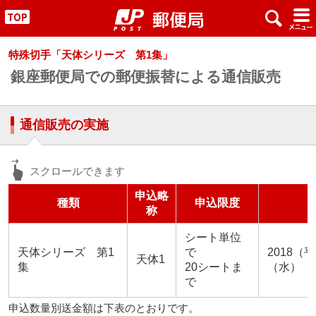
x
#
"
特殊切手「天体シリーズ 第1集」
銀座郵便局での郵便振替による通信販売
通信販売の実施
申込略
種類
申込限度
称
シート単位
天体シリーズ 第1
で
2018（
天体1
集
20シートま
（水）
で
申込数量別送金額は下表のとおりです。