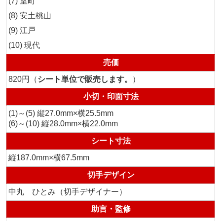
室町
安土桃山
江戸
現代
売価
820円（
シート単位で販売します。
）
小切・印面寸法
(1)～(5) 縦27.0mm×横25.5mm
(6)～(10) 縦28.0mm×横22.0mm
シート寸法
縦187.0mm×横67.5mm
切手デザイン
中丸 ひとみ（切手デザイナー）
助言・監修