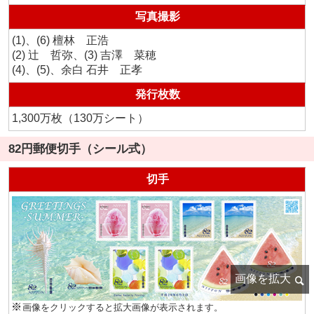
写真撮影
(1)、(6) 檀林 正浩
(2) 辻 哲弥、(3) 吉澤 菜穂
(4)、(5)、余白 石井 正孝
発行枚数
1,300万枚（130万シート）
82円郵便切手（シール式）
切手
画像をクリックすると拡大画像が表示されます。