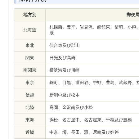
地方別
郵便
札幌西、豊平、岩見沢、函館東、留萌、小樽
北海道
歳
東北
仙台東及び郡山
関東
日光及び高崎
南関東
横浜港及び川崎
東京
麹町、目黒、世田谷、中野、豊島、武蔵野、
信越
新潟中及び松本
北陸
高岡、金沢南及び小松
東海
浜松、名古屋中、名古屋東、千種及び豊橋
近畿
中京、堺、長田、灘、尼崎及び姫路