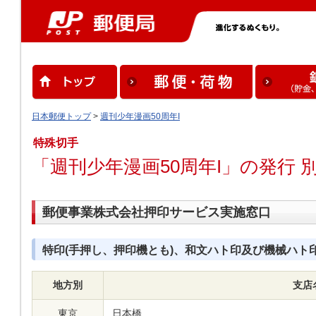
日本郵便トップ
>
週刊少年漫画50周年I
特殊切手
「週刊少年漫画50周年I」の発行 別
郵便事業株式会社押印サービス実施窓口
特印(手押し、押印機とも)、和文ハト印及び機械ハト
地方別
支店
東京
日本橋