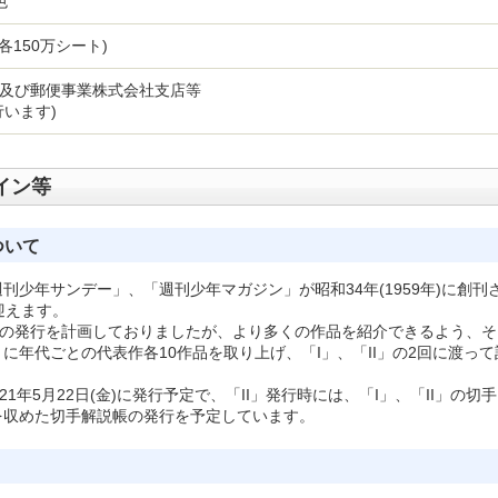
色
(各150万シート)
及び郵便事業株式会社支店等
行います)
イン等
ついて
少年サンデー」、「週刊少年マガジン」が昭和34年(1959年)に創刊
を迎えます。
回の発行を計画しておりましたが、より多くの作品を紹介できるよう、そ
に年代ごとの代表作各10作品を取り上げ、「I」、「II」の2回に渡って
21年5月22日(金)に発行予定で、「II」発行時には、「I」、「II」の切手
を収めた切手解説帳の発行を予定しています。