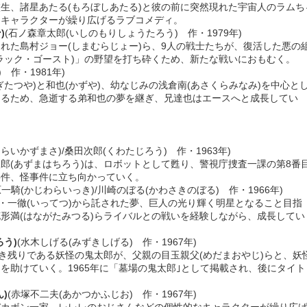
生、諸星あたる(もろぼしあたる)と彼の前に突然現れた宇宙人のラムち
なキャラクターが繰り広げるラブコメディ。
)
(石ノ森章太郎(いしのもりしょうたろう) 作・1979年)
れた島村ジョー(しまむらじょー)ら、9人の戦士たちが、復活した悪の
ラック・ゴースト)」の野望を打ち砕くため、新たな戦いにおもむく。
 作・1981年)
たつや)と和也(かずや)、幼なじみの浅倉南(あさくらみなみ)を中心と
えるため、急逝する弟和也の夢を継ぎ、兄達也はエースへと成長してい
ひらいかずまさ)/桑田次郎(くわたじろう) 作・1963年)
郎(あずまはちろう)は、ロボットとして甦り、警視庁捜査一課の第8番
事件、怪事件に立ち向かっていく。
原一騎(かじわらいっき)/川崎のぼる(かわさきのぼる) 作・1966年)
父・一徹(いってつ)から託された夢、巨人の光り輝く明星となること目指
形満(はながたみつる)らライバルとの戦いを経験しながら、成長してい
う)
(水木しげる(みずきしげる) 作・1967年)
生き残りである妖怪の鬼太郎が、父親の目玉親父(めだまおやじ)らと、妖
を助けていく。1965年に「墓場の鬼太郎｣として掲載され、後にタイト
)
(赤塚不二夫(あかつかふじお) 作・1967年)