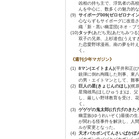
凶相の持ち主で、浮気者の高校
んを中心に、数多くの魅力的
(9)
サイボーグ009(ゼロゼロナイン
心ならずもサイボーグに改造さ
織「新・黒い幽霊団(ネオ・ブ
(10)
タッチ
(あだち充(あだちみつる)
双子の兄弟、上杉達也(うえすぎ
た恋愛野球漫画。南の夢を叶
く。
《週刊少年マガジン》
(1)
8マン(エイトまん)
(平井和正(
銃弾に倒れ殉職した刑事、東八
の男・エイトマンとして、難
(2)
巨人の星(きょじんのほし)
(梶
星飛雄馬(ほしひゅうま)は、
し、厳しい野球教育を受け、花
く。
(3)
ゲゲゲの鬼太郎(げげげのきたろ
幽霊族(ゆうれいぞく)最後の
が関わる怪事件を解決し、人間
ルが変更となった。
(4)
天才バカボン(てんさいばかぼん