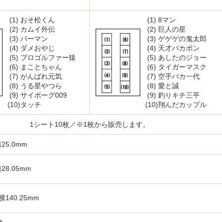
(1)
おそ松くん
(1)
8マン
(2)
カムイ外伝
(2)
巨人の星
(3)
パーマン
(3)
ゲゲゲの鬼太郎
(4)
ダメおやじ
(4)
天才バカボン
(5)
プロゴルファー猿
(5)
あしたのジョー
(6)
まことちゃん
(6)
タイガーマスク
(7)
がんばれ元気
(7)
空手バカ一代
(8)
うる星やつら
(8)
愛と誠
(9)
サイボーグ009
(9)
釣りキチ三平
(10)
タッチ
(10)
翔んだカップル
1シート10枚／※1枚から販売します。
25.0mm
28.05mm
横140.25mm