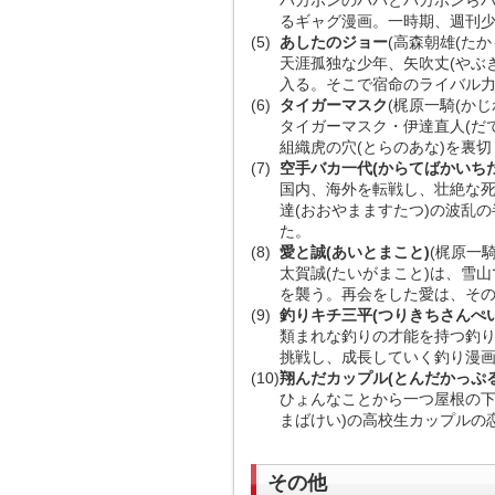
バカボンのパパとバカボンら
るギャグ漫画。一時期、週刊
(5)
あしたのジョー
(高森朝雄(たか
天涯孤独な少年、矢吹丈(やぶ
入る。そこで宿命のライバル力
(6)
タイガーマスク
(梶原一騎(かじ
タイガーマスク・伊達直人(だ
組織虎の穴(とらのあな)を裏
(7)
空手バカ一代(からてばかいちだ
国内、海外を転戦し、壮絶な
達(おおやまますたつ)の波乱の
た。
(8)
愛と誠(あいとまこと)
(梶原一騎
太賀誠(たいがまこと)は、雪
を襲う。再会をした愛は、そ
(9)
釣りキチ三平(つりきちさんぺい
類まれな釣りの才能を持つ釣り
挑戦し、成長していく釣り漫
(10)
翔んだカップル(とんだかっぷる
ひょんなことから一つ屋根の下
まばけい)の高校生カップルの
その他