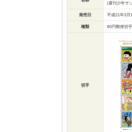
名称
(週刊少年サ
発売日
平成21年3月1
種類
80円郵便切
切手