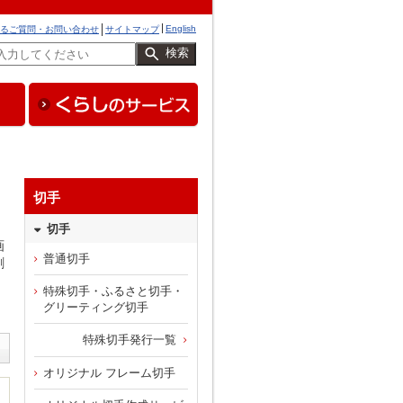
English
るご質問・お問い合わせ
サイトマップ
検索
切手
切手
画
普通切手
創
特殊切手・ふるさと切手・
グリーティング切手
特殊切手発行一覧
オリジナル フレーム切手