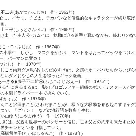
塚不二夫(あかつかふじお) 作・1962年)
中心に、イヤミ、チビ太、デカパンなど個性的なキャラクターが繰り広げ
漫画。
白土三平(しらとさんぺい) 作・1965年)
け出した主人公･カムイは、執拗に迫る追手と戦いながら、終わりのな
じこ・F・ふじお) 作・1967年)
通の小学生。しかし、マスクをかぶり、マントをはおってバッジをつけれ
ロー、パーマンに変身！
つとし) 作・1970年)
じこと雨野ダメ助(あまのだめすけ)は、女房のオニババたちからいびら
めないダメおやじの人生を綴ったギャグ漫画。
ぁーさる)
(藤子不二雄Ⓐ(ふじこふじおえー) 作・1975年)
さるたにさるまる)は、影のプロゴルファー組織のボス・ミスターＸが次
作の木製ドライバー一本で挑んでいく。
ずかずお) 作・1976年)
んこと沢田まこと(さわだまこと)が、様々な大騒動を巻き起こすギャグ
とつで、「グワシ！」などの流行語を数多く生む。
(小山ゆう(こやまゆう) 作・1976年)
んき)は、父親を世界一のボクサーと信じ、亡き父との約束を果たすため
世界チャンピオンを目指していく。
(高橋留美子(たかはしるみこ) 作・1978年)