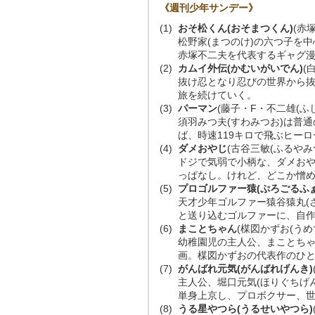
《週刊少年サンデー》
(1)
おそ松くん(おそまつくん)
(赤
松野家(まつのけ)の六つ子を
赤塚不二夫を代表するギャグ
(2)
カムイ外伝(かむいがいでん)
(
抜け忍となり忍びの世界から抜
旅を続けていく。
(3)
パーマン
(藤子・F・不二雄(ふ
須羽みつ夫(すわみつお)は普
ば、時速119キロで飛ぶヒー
(4)
ダメおやじ
(古谷三敏(ふるやみ
ドジで気弱で小柄な、ダメおや
っぱなし。けれど、どこか憎
(5)
プロゴルファー猿(ぷろごるふ
天才少年ゴルファー猿谷猿丸(
と送り込むゴルファーに、自
(6)
まことちゃん
(楳図かずお(うめ
幼稚園児の主人公、まことちゃ
画。楳図かずおの代表作のひ
(7)
がんばれ元気(がんばれげんき)
主人公、堀口元気(ほりぐちげ
単身上京し、プロボクサー、
(8)
うる星やつら(うるせいやつら)