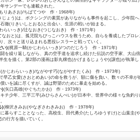
バカボン一家、レレレのおじさんなどの個性的なキャラクターが繰り広
少年サンデーでも連載された。
もりあさお)/ちばてつや 作・1968年)
きじょう)は、ボクシングの素質がありながらも事件を起こし、少年院へ
石徹(りきいしとおる)と出会い、生涯の戦いが始まる。
わらいっき)/辻なおき(つじなおき) 作・1971年)
てなおと)は、孤児院ちびっこハウスを救うため、自らを養成したプロレ
切り、次々と送り込まれる悪役レスラーと戦っていく。
い)
(梶原一騎(かじわらいっき)/つのだじろう 作・1971年)
死闘を繰り返しながら、真の空手道を追求し続けた伝説の空手家、大山
半生を描く。第2部の漫画は影丸穣也(かげまるじょうや)(譲也)が執筆し
(かじわらいっき)/ながやす巧(ながやすたくみ) 作・1973年)
山で早乙女愛(さおとめあい)の命を救うが、額に傷を負い、数々の不幸が
の償いを誠に尽くすが、誠は野望のために暴走を始める。
)
(矢口高雄(やぐちたかお) 作・1973年)
キチ少年、三平三平(みひらさんぺい)が日本中、世界中の様々な魚釣り
画。
)
(柳沢きみお(やなぎさわきみお) 作・1978年)
に暮らすこととなった、高校生、田代勇介(たしろゆうすけ)と山葉圭(
恋の行方を描いていく。