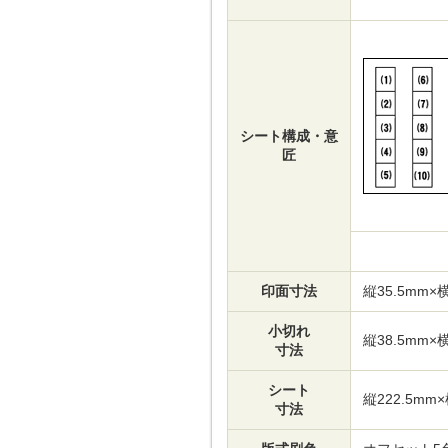
シート構成・意
匠
印面寸法
縦35.5mm×横
小切れ
縦38.5mm×横
寸法
シート
縦222.5mm×
寸法