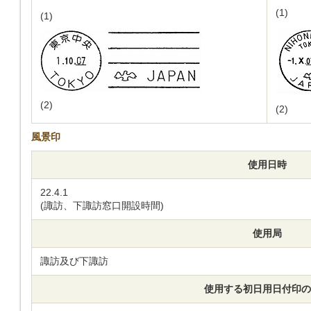
(1)
(1)
(2)
(2)
風景印
使用日時
22.4.1
(諏訪、下諏訪窓口開設時間)
使用局
諏訪及び下諏訪
使用する初日用日付印の