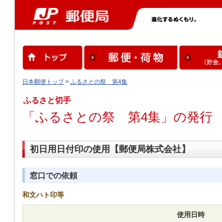
日本郵便トップ
>
ふるさとの祭 第4集
ふるさと切手
「ふるさとの祭 第4集」の発行 
初日用日付印の使用【郵便局株式会社】
窓口での依頼
和文ハト印等
使用日時