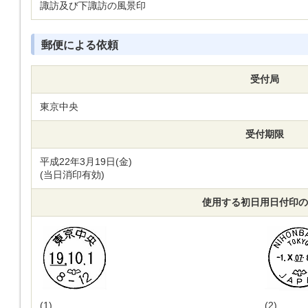
諏訪及び下諏訪の風景印
郵便による依頼
受付局
東京中央
受付期限
平成22年3月19日(金)
(当日消印有効)
使用する初日用日付印の
(1)
(2)