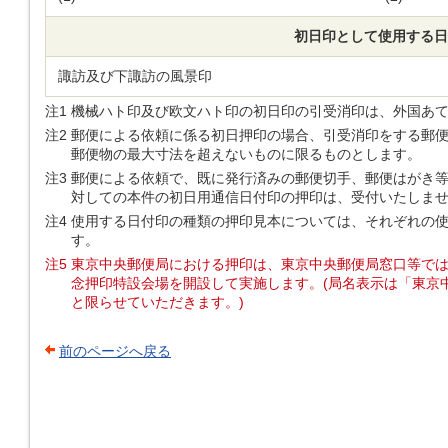
初日印として使用する日
諏訪及び下諏訪の風景印
注1
機械ハト印及び欧文ハト印の初日印の引受消印は、外国あ
注2
郵便による依頼に係る初日押印の場合、引受消印をする郵
郵便物の最大寸法を超えないものに限るものとします。
注3
郵便による依頼で、既に発行済みの郵便切手、郵便はがき
対しての本件の初日用通信日付印の押印は、受付いたしま
注4
使用する日付印の種類の押印見本については、それぞれの使
す。
注5
東京中央郵便局における押印は、東京中央郵便局窓口等で
念押印特設会場を開設して実施します。(局名表示は「東京中央
と限らせていただきます。)
前のページへ戻る