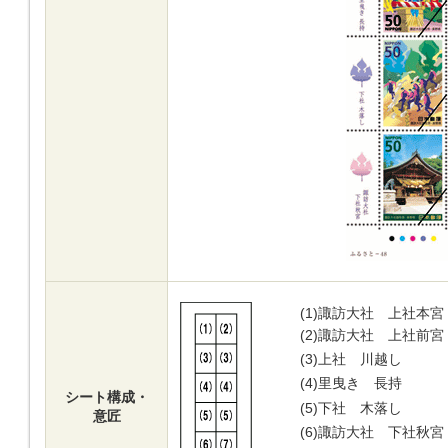
(1)
諏訪大社 上社本宮
(2)
諏訪大社 上社前宮
(3)
上社 川越し
(4)
里曳き 長持
シート構成・
(5)
下社 木落し
意匠
(6)
諏訪大社 下社秋宮