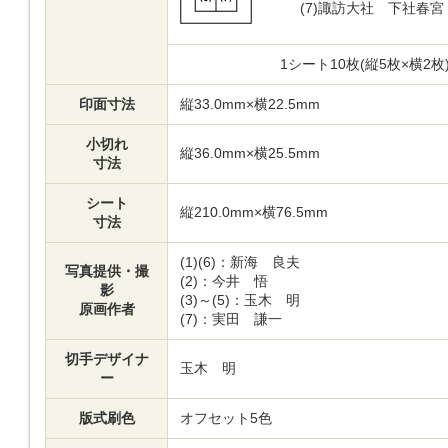
(7)
諏訪大社 下社春宮
1シート10枚(縦5枚×横2
印面寸法
縦33.0mm×横22.5mm
小切れ
縦36.0mm×横25.5mm
寸法
シート
縦210.0mm×横76.5mm
寸法
(1)(6)：新海 良夫
写真提供・撮
(2)：今井 悟
影
(3)～(5)：玉木 明
原画作者
(7)：実田 謙一
切手デザイナ
玉木 明
ー
版式刷色
オフセット5色