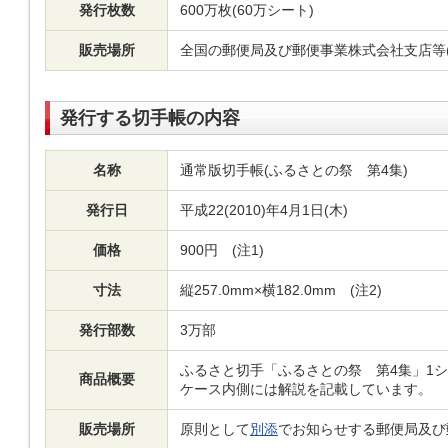
発行枚数
600万枚(60万シート)
販売場所
全国の郵便局及び郵便事業株式会社支店等
発行する切手帳の内容
名称
通常版切手帳(ふるさとの祭 第4集)
発行日
平成22(2010)年4月1日(木)
価格
900円 (注1)
寸法
縦257.0mm×横182.0mm (注2)
発行部数
3万部
ふるさと切手「ふるさとの祭 第4集」1
商品概要
ケース内側には解説を記載しています。
販売場所
原則として
別添
でお知らせする郵便局及び