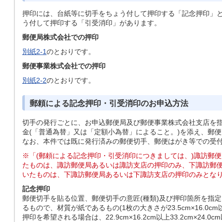
押印には、台紙等に切手をちょう付して押印する「記念押印」
う付して押印する「引受消印」があります。
郵便局株式会社での押印
別紙2-1
のとおりです。
郵便事業株式会社での押印
別紙2-2
のとおりです。
郵頼による記念押印・引受消印のお申込方法
切手の発行ごとに、お申込郵便局及び郵便事業株式会社支店を
金(「普通為替」又は「定額小為替」によること。)を添え、郵
なお、本件では既に発行済みの郵便切手、郵便はがき等での受
※「(郵頼による記念押印・引受消印につきましては、)諏訪郵
たものは、諏訪郵便局あるいは諏訪支店の押印のみ、下諏訪郵
いたものは、下諏訪郵便局あるいは下諏訪支店の押印のみとな
記念押印
郵便切手を貼る位置、郵便切手の意匠(種類)及び押印箇所を指
るもので、材質が紙であるもの(1枚の大きさが23.5cm×16.
押印を希望される場合は、22.9cm×16.2cm以上33.2cm×24