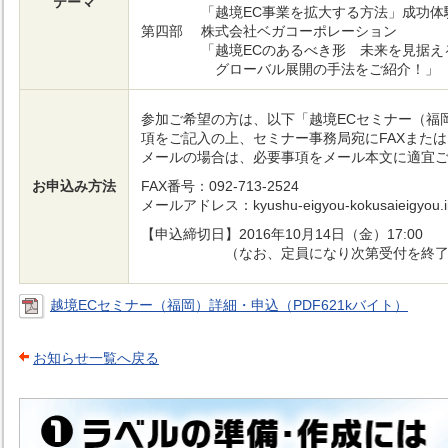
テーマ
「越境EC事業を拡大する方法」成功体
第四部
株式会社ベガコーポレーション
「越境ECのあるべき形 未来を見据え
グローバル展開の手法をご紹介！」
参加ご希望の方は、以下「越境ECセミナー（福
項をご記入の上、セミナー事務局宛にFAXまた
メールの場合は、必要事項をメール本文に適宜
お申込み方法
FAX番号：092-713-2524
メールアドレス：kyushu-eigyou-kokusaieigyou.ii@
【申込締切日】2016年10月14日（金）17:00
（なお、定員になり次第受付を終了い
越境ECセミナー（福岡）詳細・申込（PDF621kバイト）
お知らせ一覧へ戻る