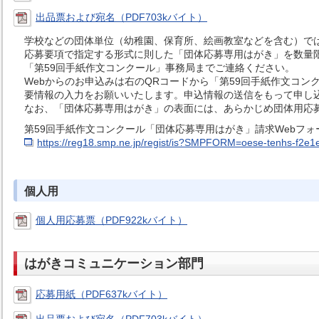
出品票および宛名（PDF703kバイト）
学校などの団体単位（幼稚園、保育所、絵画教室などを含む）で
応募要項で指定する形式に則した「団体応募専用はがき」を数量
「第59回手紙作文コンクール」事務局までご連絡ください。
Webからのお申込みは右のQRコードから「第59回手紙作文コン
要情報の入力をお願いいたします。申込情報の送信をもって申し
なお、「団体応募専用はがき」の表面には、あらかじめ団体用応
第59回手紙作文コンクール「団体応募専用はがき」請求Webフォー
https://reg18.smp.ne.jp/regist/is?SMPFORM=oese-tenhs-f2
個人用
個人用応募票（PDF922kバイト）
はがきコミュニケーション部門
応募用紙（PDF637kバイト）