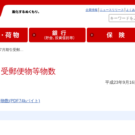
企業情報
ニュースリリース
よくあ
度7月期引受郵…
引受郵便物等物数
平成23年9月16
数(PDF74kバイト)