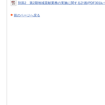
別添2 第2期地域貢献業務の実施に関する計画(PDF301kバ
前のページへ戻る