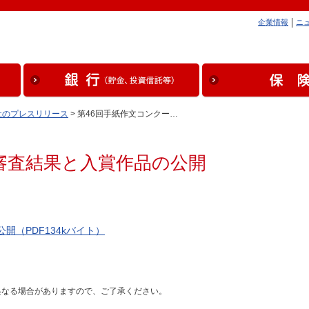
企業情報
ニ
社のプレスリリース
> 第46回手紙作文コンクー…
審査結果と入賞作品の公開
開（PDF134kバイト）
異なる場合がありますので、ご了承ください。