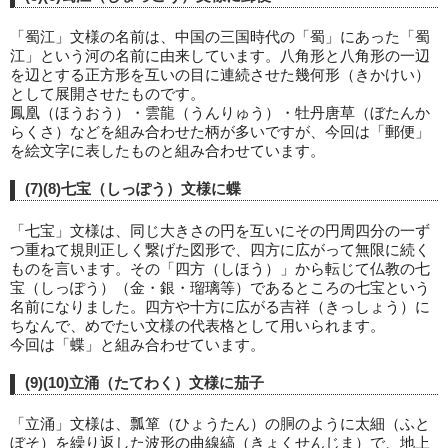
「蜀江」文様の名前は、中国の三国時代の「蜀」にあった「蜀
江」という河の名前に由来しています。八角形と八角形の一辺
を辺とする正方形を互いの目に連続させた幾何形（きかけい）
として展開させたものです。
鳳凰（ほうおう）・雲龍（うんりゅう）・牡丹唐草（ぼたんか
らくさ）などを組み合わせた柄が多いですが、今回は「郵便」
を絵文字に表したものと組み合わせています。
(7)(8)七宝（しっぽう）文様に蝶
「七宝」文様は、同じ大きさの円を互いにその円周四分の一ず
つ重ねて規則正しく繋げた図形で、四方に広がって無限に続く
ものを言います。その「四方（しほう）」から転じて仏教の七
宝（しっぽう）（金・銀・瑠璃等）であるところの七宝という
名前になりました。四方や十方に広がる吉祥（きっしょう）に
ちなんで、めでたい文様の代表格として用いられます。
今回は「蝶」と組み合わせています。
(9)(10)立涌（たてわく）文様に茄子
「立涌」文様は、瓢箪（ひょうたん）の胴のように太細（ふと
ぼそ）を繰り返した波形の曲線縞（きょくせんじま）で、地上