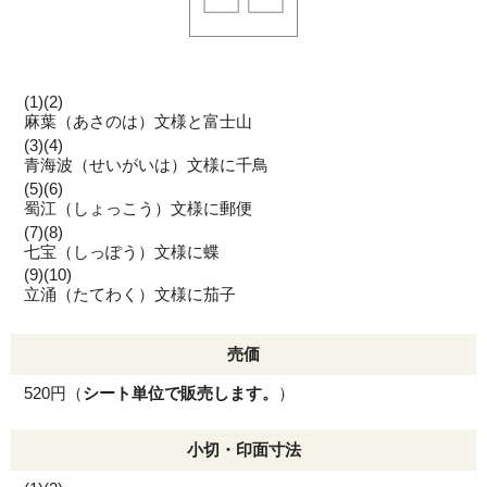
(1)(2)
麻葉（あさのは）文様と富士山
(3)(4)
青海波（せいがいは）文様に千鳥
(5)(6)
蜀江（しょっこう）文様に郵便
(7)(8)
七宝（しっぽう）文様に蝶
(9)(10)
立涌（たてわく）文様に茄子
売価
520円（
シート単位で販売します。
）
小切・印面寸法