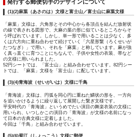
発行する郵便切手のデザインについて
(1)(2)麻葉（あさのは）文様と富士山／富士山に麻葉文様
「麻葉」文様は、六角形とその中心から各頂点を結んだ放射状
の線で表される図形で、大麻の葉の形に似ているところからそ
う呼ばれています。しかし、単一形で用いることは少なく、多
くは六方向に重ね合わせて続けていく「六星形繋（ろくせいが
たつなぎ）」で用い、それを「麻葉」と称しています。麻が強
く真っ直ぐに育つことにちなんで、子供や女性の衣装、帯など
の文様に用いられました。
52円シートでは、「富士山」と組み合わせています。82円シー
トでは、「麻葉」文様を「富士山」に配しています。
(3)(4)青海波（せいがいは）文様に千鳥
「青海波」文様は、円弧を同心円に重ねた鱗状の形を、一方向
を追いかけるように繰り返して展開した繋ぎ文様です。
平安時代の「青海波」というめでたい演目の舞楽衣装の文様に
用いられ、いつしかこの演目の「青海波」が文様の名前になっ
て日本の古典文様に定着しました。
今回は「千鳥」と組み合わせています。
(5)(6)蜀江（しょっこう）文様に郵便