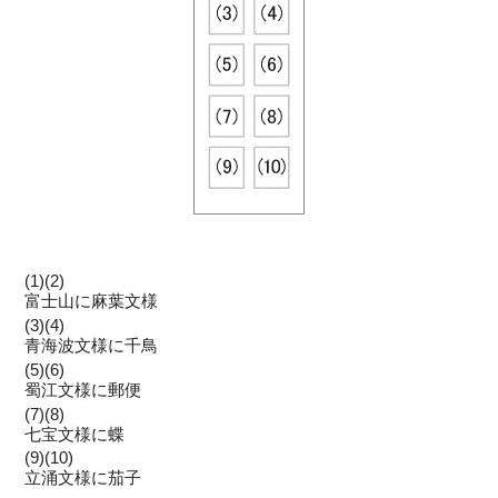
(1)(2)
富士山に麻葉文様
(3)(4)
青海波文様に千鳥
(5)(6)
蜀江文様に郵便
(7)(8)
七宝文様に蝶
(9)(10)
立涌文様に茄子