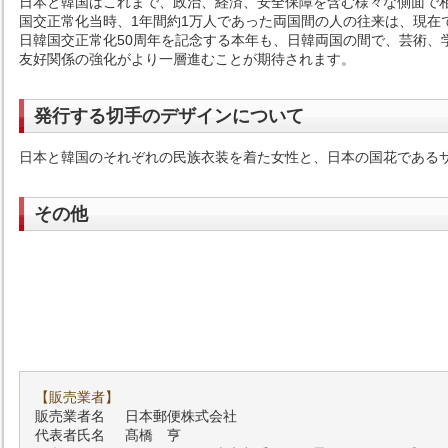
日本と韓国はこれまで、政治、経済、安全保障を含む様々な側面で
国交正常化当時、1年間約1万人であった両国間の人の往来は、現在
日韓国交正常化50周年を記念する本年も、日韓両国の間で、芸術、
友好関係の強化がより一層進むことが期待されます。
発行する切手のデザインについて
日本と韓国のそれぞれの民族衣装を着た女性と、日本の国花である
その他
【販売業者】
販売業者名
日本郵便株式会社
代表者氏名
髙橋 亨