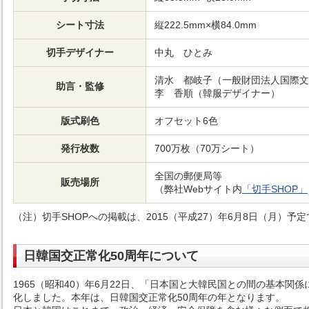
シート寸法
縦222.5mm×横84.0mm
切手デザイナー
中丸 ひとみ
清水 都岐子（一般財団法人国際文
助言・監修
李 香順（韓服デザイナー）
版式刷色
オフセット6色
発行枚数
700万枚（70万シート）
全国の郵便局等
販売場所
（弊社Webサイト内
「切手SHOP」
（注）切手SHOPへの掲載は、2015（平成27）年6月8日（月）予
日韓国交正常化50周年について
1965（昭和40）年6月22日、「日本国と大韓民国との間の基本関
化しました。本年は、日韓国交正常化50周年の年となります。