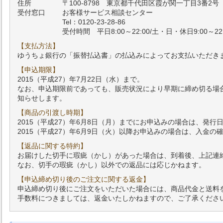
住所
〒100-8798 東京都千代田区霞が関一丁目3番2号
受付窓口
お客様サービス相談センター
Tel：0120-23-28-86
受付時間 平日8:00～22:00/土・日・休日9:00～22:
【支払方法】
ゆうちょ銀行の「振替払込書」の払込みによってお支払いただき
【申込期限】
2015（平成27）年7月22日（水）まで。
なお、申込期限前であっても、販売状況により早期に締め切る場
知らせします。
【商品の引渡し時期】
2015（平成27）年6月8日（月）までにお申込みの場合は、発行
2015（平成27）年6月9日（火）以降お申込みの場合は、入金
【返品に関する特約】
お届けした切手に瑕疵（かし）があった場合は、到着後、上記連
なお、切手の瑕疵（かし）以外での返品には応じかねます。
【申込締め切り後のご注文に関する返金】
申込締め切り後にご注文をいただいた場合には、商品代金と送料
手数料につきましては、返金いたしかねますので、ご了承くださ