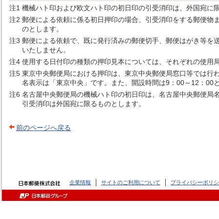
注1
機械ハト印および欧文ハト印の初日印の引受消印は、外国宛に
注2
郵便による依頼に係る初日押印の場合、引受消印をする郵便物
のとします。
注3
郵便による依頼で、既に発行済みの郵便切手、郵便はがき等を
いたしません。
注4
使用する日付印の種類の押印見本については、それぞれの使用局名
注5
東京中央郵便局における押印は、東京中央郵便局窓口等では行
名表示は「東京中央」です。また、開設時間は9：00～12：0
注6
名古屋中央郵便局の機械ハト印の初日印は、名古屋中央郵便局
引受消印は外国宛に限るものとします。
前のページへ戻る
企業情報
サイトのご利用について
プライバシーポリシ