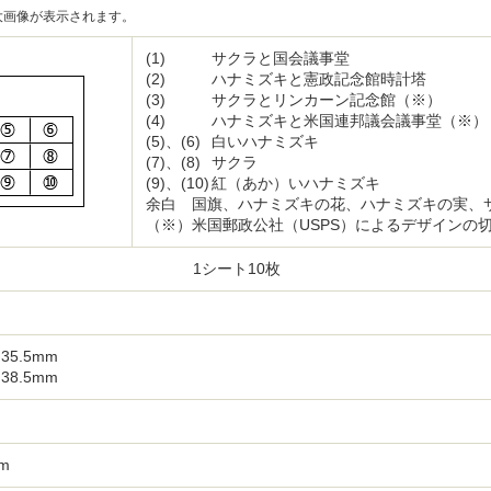
大画像が表示されます。
(1)
サクラと国会議事堂
(2)
ハナミズキと憲政記念館時計塔
(3)
サクラとリンカーン記念館（※）
(4)
ハナミズキと米国連邦議会議事堂（※）
(5)、(6)
白いハナミズキ
(7)、(8)
サクラ
(9)、(10)
紅（あか）いハナミズキ
余白 国旗、ハナミズキの花、ハナミズキの実、
（※）米国郵政公社（USPS）によるデザインの
1シート10枚
 35.5mm
 38.5mm
mm