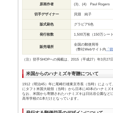
原画作者
(3)、(4) Paul Rogers
切手デザイナー
貝淵 純子
版式刷色
グラビア6色
発行枚数
1,500万枚（150万シー
全国の郵便局等
販売場所
（弊社Webサイト内
「切
（注）切手SHOPへの掲載は、2015（平成27）年3月2
米国からのハナミズキ寄贈について
1912（明治45）年に尾崎行雄東京市長（当時）によって
にタフト米国大統領（当時）から日本に40本のハナミズ
なお、米国から寄贈されたハナミズキは日比谷公園など
高等学校の1本だけとなっています。
発行する郵便切手のデザインについて