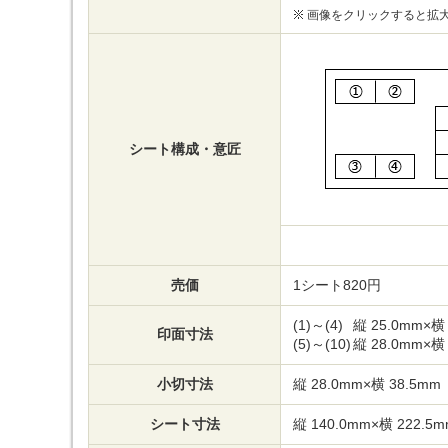
画像をクリックすると拡
シート構成・意匠
売価
1シート820円
(1)～(4)
縦 25.0mm×横
印面寸法
(5)～(10)
縦 28.0mm×横
小切寸法
縦 28.0mm×横 38.5mm
シート寸法
縦 140.0mm×横 222.5