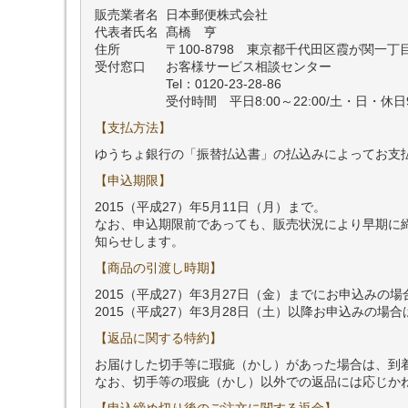
販売業者名
日本郵便株式会社
代表者氏名
髙橋 亨
住所
〒100-8798 東京都千代田区霞が関一丁
受付窓口
お客様サービス相談センター
Tel：0120-23-28-86
受付時間 平日8:00～22:00/土・日・休日9:
【支払方法】
ゆうちょ銀行の「振替払込書」の払込みによってお支
【申込期限】
2015（平成27）年5月11日（月）まで。
なお、申込期限前であっても、販売状況により早期に
知らせします。
【商品の引渡し時期】
2015（平成27）年3月27日（金）までにお申込み
2015（平成27）年3月28日（土）以降お申込みの
【返品に関する特約】
お届けした切手等に瑕疵（かし）があった場合は、到
なお、切手等の瑕疵（かし）以外での返品には応じか