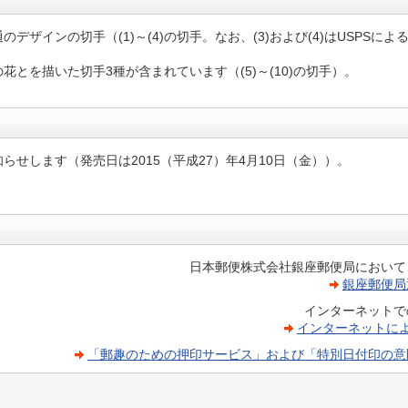
ザインの切手（(1)～(4)の切手。なお、(3)および(4)はUSPSに
とを描いた切手3種が含まれています（(5)～(10)の切手）。
せします（発売日は2015（平成27）年4月10日（金））。
日本郵便株式会社銀座郵便局において
銀座郵便局
インターネットで
インターネットに
「郵趣のための押印サービス」および「特別日付印の意