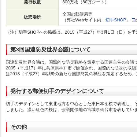
発行枚数
800万枚（80万シート）
全国の郵便局等
販売場所
（弊社Webサイト内
「切手SHOP」
（注）切手SHOPへの掲載は、2015（平成27）年3月1日（日）を
第3回国連防災世界会議について
国連防災世界会議は、国際的な防災戦略を策定する国連主催の会議です
2005（平成17）年に兵庫県神戸市で開催され、国際的な防災の取組指
は2015（平成27）年以降の新たな国際防災の枠組を策定するため
発行する郵便切手のデザインについて
切手のデザインとして東北地方を中心とした東日本を桜で表現し、そ
しました。濃い紅色の桜は、会議開催地の宮城県仙台市を表してい
その他