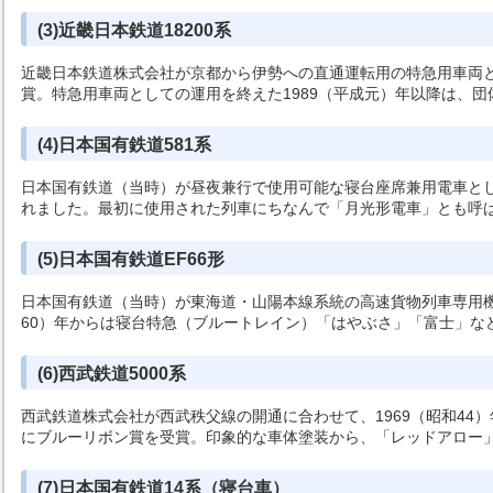
(3)近畿日本鉄道18200系
近畿日本鉄道株式会社が京都から伊勢への直通運転用の特急用車両とし
賞。特急用車両としての運用を終えた1989（平成元）年以降は、
(4)日本国有鉄道581系
日本国有鉄道（当時）が昼夜兼行で使用可能な寝台座席兼用電車とし
れました。最初に使用された列車にちなんで「月光形電車」とも呼ばれ
(5)日本国有鉄道EF66形
日本国有鉄道（当時）が東海道・山陽本線系統の高速貨物列車専用機とし
60）年からは寝台特急（ブルートレイン）「はやぶさ」「富士」な
(6)西武鉄道5000系
西武鉄道株式会社が西武秩父線の開通に合わせて、1969（昭和44
にブルーリボン賞を受賞。印象的な車体塗装から、「レッドアロー
(7)日本国有鉄道14系（寝台車）