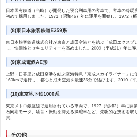
日本国有鉄道（当時）が開発した寝台列車用の客車で、客車の冷暖
初めて採用しました。1971（昭和46）年に運用を開始し、1972（
(8)東日本旅客鉄道E259系
東日本旅客鉄道株式会社が東京と成田空港とを結ぶ「成田エクスプレ
し、快適性とセキュリティーを高めました。2009（平成21）年に
(9)京成電鉄AE形
上野・日暮里と成田空港を結ぶ空港特急「京成スカイライナー」に
160kmで走行し、都心と成田空港を最速36分で結びます。2010
(10)東京地下鉄1000系
東京メトロ銀座線で運用されている車両で、1927（昭和2）年に開
石同期モータ、騒音・振動を抑える操舵車など、先駆的な技術を取り
賞。
その他