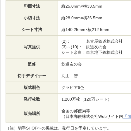
印面寸法
縦25.0mm×横33.5mm
小切寸法
縦28.0mm×横36.5mm
シート寸法
縦140.25mm×横212.5mm
(2)：
名古屋鉄道株式会社
写真提供
(3)～(10)：
鉄道友の会
シート余白：
東京地下鉄株式会社
監修
鉄道友の会
切手デザイナー
丸山 智
版式刷色
グラビア6色
発行枚数
1,200万枚（120万シート）
全国の郵便局等
販売場所
（日本郵便株式会社Webサイト内
「切
（注）切手SHOPへの掲載は、発行日を予定しています。