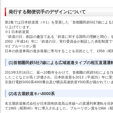
発行する郵便切手のデザインについて
第2集では日本鉄道賞（※1）を受賞した「首都圏民鉄5社7線によ
り上げています。
※1 日本鉄道賞
「鉄道の日」創設の趣旨である「鉄道に対する国民の理解と関心」
2002（平成14）年に「鉄道の日」実行委員会が創設した表彰制度で
※2 ブルーリボン賞
日本の鉄道車両の進歩発展に寄与することを目的として、1958（
(1)首都圏民鉄5社7線による広域速達タイプの相互直通運
2013年3月16日に、延べ10数年をかけて、首都圏の民鉄5社に
したことなどが高く評価され、日本鉄道賞を2013（平成25）年に受賞
京急行電鉄5050系4000番台及び横浜高速鉄道Y500系が描かれてい
(2)名古屋鉄道キハ8000系
名古屋鉄道株式会社が日本国有鉄道高山本線への直通列車運転を目
て1965（昭和40）年に導入されました。ブルーリボン賞を1966（