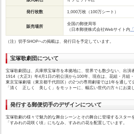
発行枚数
1,000万枚（100万シート）
全国の郵便局等
販売場所
（日本郵便株式会社Webサイト内
「
（注）切手SHOPへの掲載は、発行日を予定しています。
宝塚歌劇団について
宝塚歌劇団は、兵庫県宝塚市を本拠地に、世界でも数少ない、出演者
1914（大正3）年4月1日の初公演から100年、現在は、花組・
東京宝塚劇場（東京都千代田区）の2つの専用劇場では1年を通して
「清く 正しく 美しく」をモットーに、幅広い世代の方々にお楽
発行する郵便切手のデザインについて
宝塚歌劇の様々で魅力的な舞台シーンとその舞台に登場するスター
「すみれの花咲く頃」にちなみ、すみれの花を配置しています。