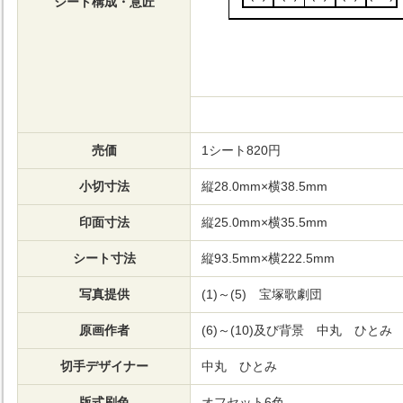
シート構成・意匠
売価
1シート820円
小切寸法
縦28.0mm×横38.5mm
印面寸法
縦25.0mm×横35.5mm
シート寸法
縦93.5mm×横222.5mm
写真提供
(1)～(5) 宝塚歌劇団
原画作者
(6)～(10)及び背景 中丸 ひとみ
切手デザイナー
中丸 ひとみ
版式刷色
オフセット6色