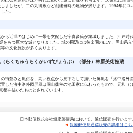
のは徳川家康が江戸時代に築いた城に起源をもちます。18世紀に落雷
しましたが、二の丸御殿など創建当時の建物が残ります。1994年にユ
ました。
代から近世のはじめに一帯を支配した宇喜多氏が築城しました。江戸時
の堀をもつ巨大な城となりました。城の周辺には後楽園のほか、岡山県立
館等の文化施設が多くあります。
風（らくちゅうらくがいずびょうぶ）（部分）林原美術館蔵
）の街並みと風俗を、高い視点から見下ろして描いた屏風を「洛中洛外
配置した洛中洛外図屏風は岡山藩主の池田家に伝わったもので、元和（
）の京都を描いたものとされています。
日本郵便株式会社銀座郵便局において、通信販売を行います
銀座郵便局通信販売の詳細はこち