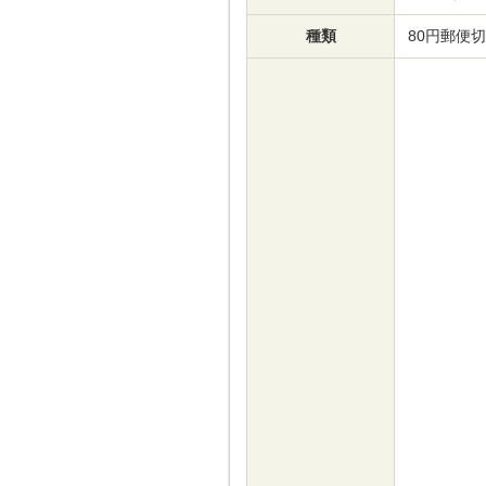
種類
80円郵便