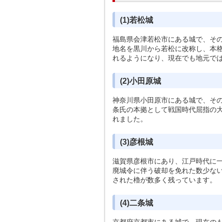
(1)若松城
福島県会津若松市にある城で、その
地名を黒川から若松に改称し、本
れるようになり、現在でも地元で
(2)小田原城
神奈川県小田原市にある城で、その
条氏の本拠として戦国時代屈指の
れました。
(3)彦根城
滋賀県彦根市にあり、江戸時代に
廃城令に伴う破却を免れた数少な
された櫓が数多く残っています。
(4)二条城