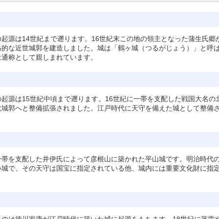
起源は14世紀まで遡ります。16世紀末この地の領主となった蒲生氏郷
格的な近世城郭を建造しました。城は「鶴ヶ城（つるがじょう）」と呼
は通称として親しまれています。
起源は15世紀中頃まで遡ります。16世紀に一帯を支配した戦国大名の
大城郭へと整備拡張されました。江戸時代に天守を備えた城として整備
一帯を支配した井伊氏によって彦根山に築かれた平山城です。明治時代
い城で、その天守は国宝に指定されている他、城内には重要文化財に指