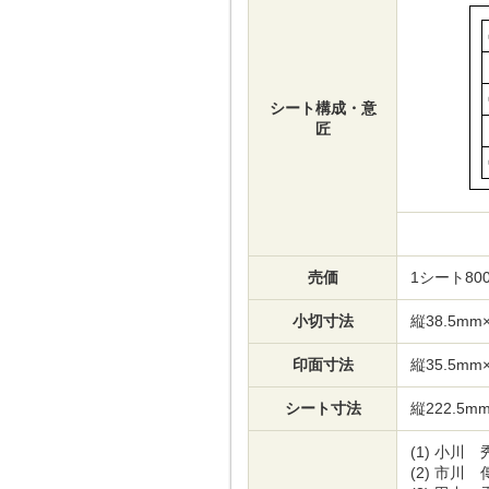
シート構成・意
匠
売価
1シート80
小切寸法
縦38.5mm
印面寸法
縦35.5mm
シート寸法
縦222.5m
(1)
小川 
(2)
市川 