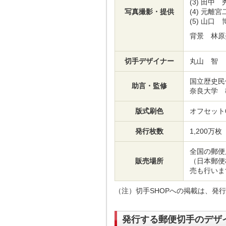
(3)
田中 
写真撮影・提供
(4)
元離宮
(5)
山口 
背景 林原
切手デザイナー
丸山 智
国立歴史民
助言・監修
奈良大学 
版式刷色
オフセット
発行枚数
1,200万
全国の郵便
販売場所
（日本郵便
売も行いま
（注）切手SHOPへの掲載は、発
発行する郵便切手のデザ