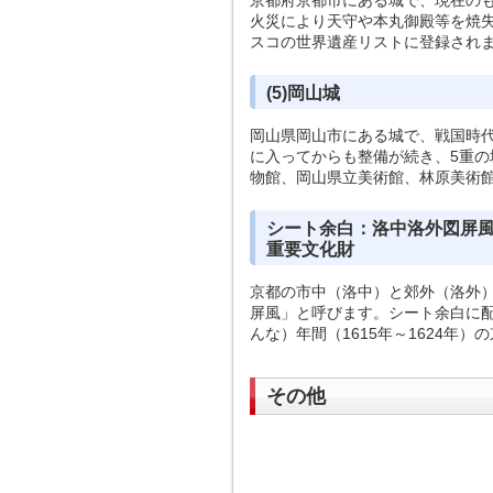
京都府京都市にある城で、現在のも
火災により天守や本丸御殿等を焼失
スコの世界遺産リストに登録され
(5)岡山城
岡山県岡山市にある城で、戦国時
に入ってからも整備が続き、5重
物館、岡山県立美術館、林原美術
シート余白：洛中洛外図屏
重要文化財
京都の市中（洛中）と郊外（洛外
屏風」と呼びます。シート余白に
んな）年間（1615年～1624年
その他