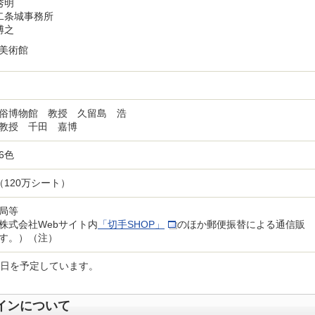
秀明
二条城事務所
博之
美術館
俗博物館 教授 久留島 浩
教授 千田 嘉博
6色
枚（120万シート）
局等
株式会社Webサイト内
「切手SHOP」
のほか郵便振替による通信販
す。）（注）
行日を予定しています。
インについて