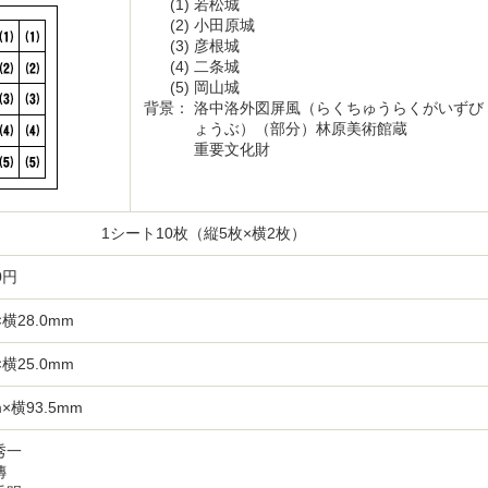
(1)
若松城
(2)
小田原城
(3)
彦根城
(4)
二条城
(5)
岡山城
背景：
洛中洛外図屏風（らくちゅうらくがいずび
ょうぶ）（部分）林原美術館蔵
重要文化財
1シート10枚（縦5枚×横2枚）
0円
×横28.0mm
×横25.0mm
m×横93.5mm
秀一
傳