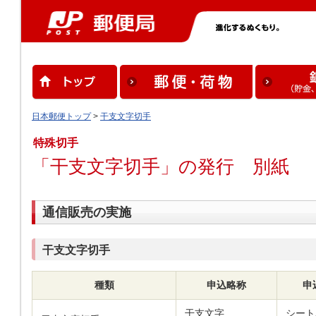
日本郵便トップ
>
干支文字切手
特殊切手
「干支文字切手」の発行 別紙
通信販売の実施
干支文字切手
種類
申込略称
申
干支文字
シート