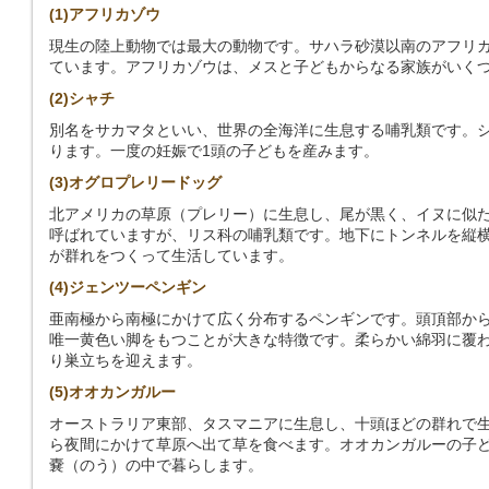
(1)アフリカゾウ
現生の陸上動物では最大の動物です。サハラ砂漠以南のアフリ
ています。アフリカゾウは、メスと子どもからなる家族がいく
(2)シャチ
別名をサカマタといい、世界の全海洋に生息する哺乳類です。シ
ります。一度の妊娠で1頭の子どもを産みます。
(3)オグロプレリードッグ
北アメリカの草原（プレリー）に生息し、尾が黒く、イヌに似
呼ばれていますが、リス科の哺乳類です。地下にトンネルを縦横
が群れをつくって生活しています。
(4)ジェンツーペンギン
亜南極から南極にかけて広く分布するペンギンです。頭頂部か
唯一黄色い脚をもつことが大きな特徴です。柔らかい綿羽に覆わ
り巣立ちを迎えます。
(5)オオカンガルー
オーストラリア東部、タスマニアに生息し、十頭ほどの群れで
ら夜間にかけて草原へ出て草を食べます。オオカンガルーの子ど
嚢（のう）の中で暮らします。