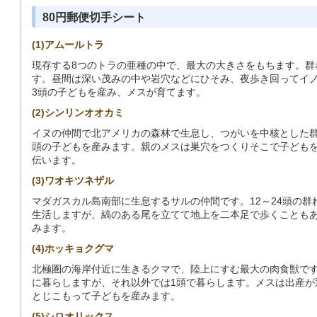
80円郵便切手シート
(1)アムールトラ
現存する8つのトラの亜種の中で、最大の大きさをもちます。群
す。昼間は深い茂みの中や岩穴などにひそみ、夜歩き回ってイノ
3頭の子どもを産み、メスが育てます。
(2)シンリンオオカミ
イヌの仲間で北アメリカの森林で生息し、つがいを中核とした群
頭の子どもを産みます。親のメスは巣穴をつくりそこで子ども
伝います。
(3)ワオキツネザル
マダガスカル島南部に生息するサルの仲間です。12～24頭の
生活しますが、縞のある尾を立てて地上を二本足で歩くこともあ
みます。
(4)ホッキョクグマ
北極圏の海岸付近に生きるクマで、陸上にすむ最大の肉食獣で
に暮らしますが、それ以外では1頭で暮らします。メスは出産が
とじこもって子どもを産みます。
(5)シロオリックス