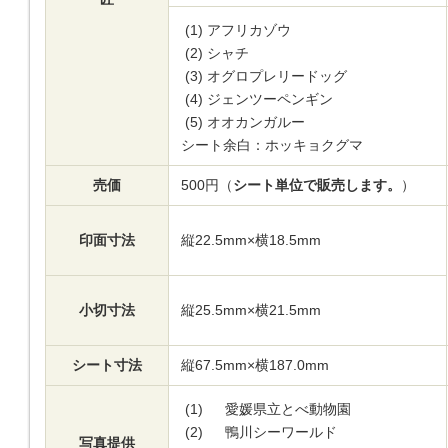
(1)
アフリカゾウ
(2)
シャチ
(3)
オグロプレリードッグ
(4)
ジェンツーペンギン
(5)
オオカンガルー
シート余白：ホッキョクグマ
売価
500円（
シート単位で販売します。
）
印面寸法
縦22.5mm×横18.5mm
小切寸法
縦25.5mm×横21.5mm
シート寸法
縦67.5mm×横187.0mm
(1)
愛媛県立とべ動物園
(2)
鴨川シーワールド
写真提供