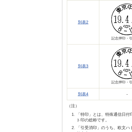
別表2
記念押印・
別表3
記念押印・
別表4
-
（注）
「特印」とは、特殊通信日付
ト印の総称です。
「引受消印」のうち、欧文ハ