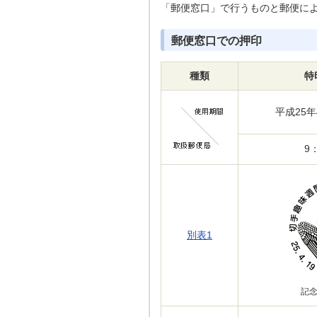
「郵便窓口」で行うものと郵便に
郵便窓口での押印
種類
特
平成25
9
別表1
記