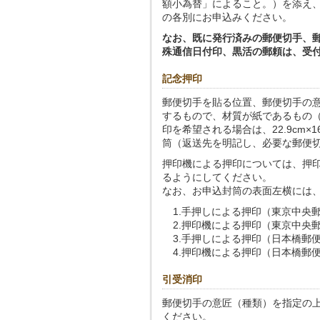
額小為替」によること。）を添え
の各別にお申込みください。
なお、既に発行済みの郵便切手、
殊通信日付印、黒活の郵頼は、受
記念押印
郵便切手を貼る位置、郵便切手の
するもので、材質が紙であるもの（1
印を希望される場合は、22.9cm×1
筒（返送先を明記し、必要な郵便
押印機による押印については、押
るようにしてください。
なお、お申込封筒の表面左横には
1.
手押しによる押印（東京中央
2.
押印機による押印（東京中央
3.
手押しによる押印（日本橋郵
4.
押印機による押印（日本橋郵
引受消印
郵便切手の意匠（種類）を指定の
ください。