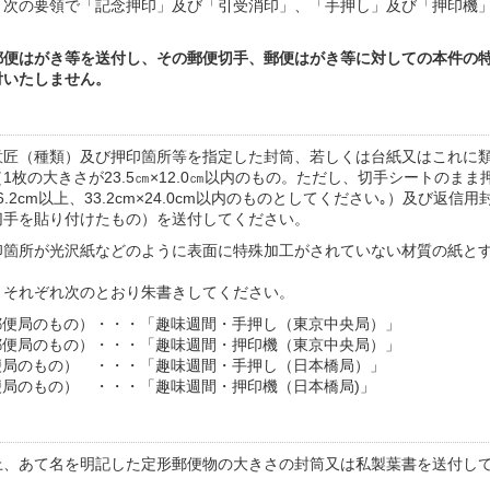
、次の要領で「記念押印」及び「引受消印」、「手押し」及び「押印機
郵便はがき等を送付し、その郵便切手、郵便はがき等に対しての本件の
付いたしません。
意匠（種類）及び押印箇所等を指定した封筒、若しくは台紙又はこれに
枚の大きさが23.5㎝×12.0㎝以内のもの。ただし、切手シートのまま
6.2cm以上、33.2cm×24.0cm以内のものとしてください｡）及び返信用
切手を貼り付けたもの）を送付してください。
印箇所が光沢紙などのように表面に特殊加工がされていない材質の紙と
、それぞれ次のとおり朱書きしてください。
郵便局のもの）
・・・
「趣味週間・手押し（東京中央局）」
郵便局のもの）
・・・
「趣味週間・押印機（東京中央局）」
便局のもの）
・・・
「趣味週間・手押し（日本橋局）」
便局のもの）
・・・
「趣味週間・押印機（日本橋局)」
上、あて名を明記した定形郵便物の大きさの封筒又は私製葉書を送付し