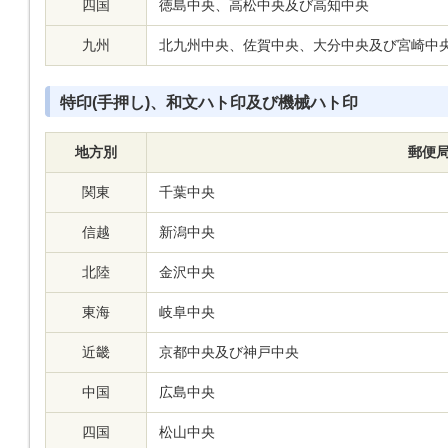
四国
徳島中央、高松中央及び高知中央
九州
北九州中央、佐賀中央、大分中央及び宮崎中
特印(手押し)、和文ハト印及び機械ハト印
地方別
郵便
関東
千葉中央
信越
新潟中央
北陸
金沢中央
東海
岐阜中央
近畿
京都中央及び神戸中央
中国
広島中央
四国
松山中央