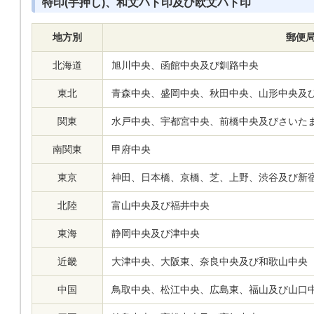
特印(手押し)、和文ハト印及び欧文ハト印
地方別
郵便
北海道
旭川中央、函館中央及び釧路中央
東北
青森中央、盛岡中央、秋田中央、山形中央及
関東
水戸中央、宇都宮中央、前橋中央及びさいた
南関東
甲府中央
東京
神田、日本橋、京橋、芝、上野、渋谷及び新
北陸
富山中央及び福井中央
東海
静岡中央及び津中央
近畿
大津中央、大阪東、奈良中央及び和歌山中央
中国
鳥取中央、松江中央、広島東、福山及び山口