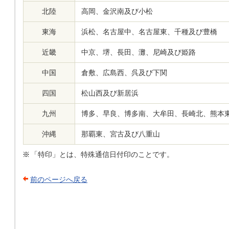
北陸
高岡、金沢南及び小松
東海
浜松、名古屋中、名古屋東、千種及び豊橋
近畿
中京、堺、長田、灘、尼崎及び姫路
中国
倉敷、広島西、呉及び下関
四国
松山西及び新居浜
九州
博多、早良、博多南、大牟田、長崎北、熊本
沖縄
那覇東、宮古及び八重山
「特印」とは、特殊通信日付印のことです。
前のページへ戻る