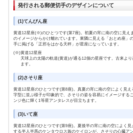
発行される郵便切手のデザインについて
(1)てんびん座
黄道12星座(※)のひとつです(第7座)。初夏の宵に南の空に見
のイメージからかけ離れています。東隣に見える「おとめ座」
手に掲げる「正邪をはかる天秤」が星座になっています。
(※)
黄道12星座
天球上の太陽の軌道(黄道)が通る12個の星座です。古来よ
ます。
(2)さそり座
黄道12星座のひとつです(第8座)。真夏の宵に南の空によく見
字型に並ぶ様子が印象的で、さそりの姿を容易にイメージする
ンジ色に輝く1等星アンタレスが目立ちます。
(3)いて座
黄道12星座のひとつです(第9座)。夏後半の宵に南の空によく見
する半人半馬のケンタウロス族のケイロンが、さそりの心臓ア