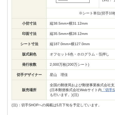
※シート単位(切手10
小切寸法
縦38.5mm×横31.12mm
印面寸法
縦35.5mm×横28.12mm
シート寸法
縦187.0mm×横127.0mm
版式刷色
オフセット6色・ホログラム・箔押し
発行枚数
2,000万枚(200万シート)
切手デザイナー
星山 理佳
全国の郵便局および郵便事業株式会社支
販売場所
(日本郵便株式会社Webサイト内
「切手S
も行います。)(注)
(注)：
切手SHOPへの掲載は5月下旬を予定しています。