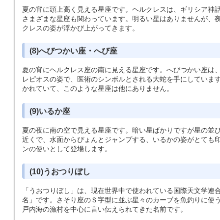
夏の宵に頭上高く見える星座です。ヘルクレスは、ギリシア神
さまざまな星座も関わっています。明るい星はありませんが、
クレスの姿が浮かび上がってきます。
(8)へびつかい座・へび座
夏の宵にヘルクレス座の南に見える星座です。へびつかい座は
レピオスの姿で、医術のシンボルとされる大蛇を手にしていま
かれていて、このような星座は他にありません。
(9)いるか座
夏の夜に南の空で見える星座です。暗い星ばかりですが星の並
近くで、水面からぴょんとジャンプする、いるかの姿がとても
ンの使いとして登場します。
(10)うおつりぼし
「うおつりぼし」は、現在世界中で使われている国際天文学連
名」です。さそり座のＳ字型に並ぶ星々のカーブを魚釣りに使
戸内海の漁村を中心に言い伝えられてきた名前です。