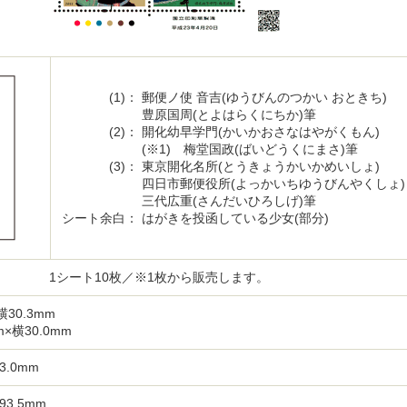
(1)：
郵便ノ使 音吉(ゆうびんのつかい おときち)
豊原国周(とよはらくにちか)筆
(2)：
開化幼早学門(かいかおさなはやがくもん)
(※1) 梅堂国政(ばいどうくにまさ)筆
(3)：
東京開化名所(とうきょうかいかめいしょ)
四日市郵便役所(よっかいちゆうびんやくしょ)
三代広重(さんだいひろしげ)筆
シート余白：
はがきを投函している少女(部分)
1シート10枚／※1枚から販売します。
横30.3mm
mm×横30.0mm
3.0mm
93.5mm