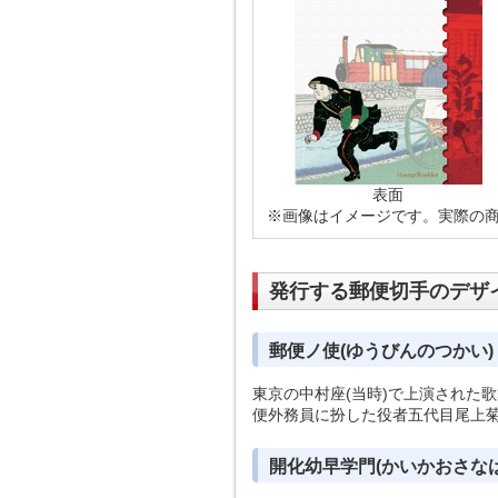
表面
※画像はイメージです。実際の
発行する郵便切手のデザ
郵便ノ使(ゆうびんのつかい)
東京の中村座(当時)で上演された
便外務員に扮した役者五代目尾上菊
開化幼早学門(かいかおさな