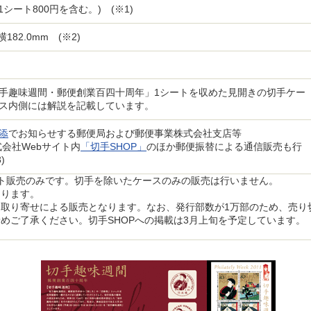
手1シート800円を含む。) (※1)
横182.0mm (※2)
手趣味週間・郵便創業百四十周年」1シートを収めた見開きの切手ケー
ス内側には解説を記載しています。
添
でお知らせする郵便局および郵便事業株式会社支店等
式会社Webサイト内
「切手SHOP」
のほか郵便振替による通信販売も行
)
ト販売のみです。切手を除いたケースのみの販売は行いません。
あります。
取り寄せによる販売となります。なお、発行部数が1万部のため、売り
めご了承ください。切手SHOPへの掲載は3月上旬を予定しています。