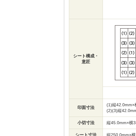
シート構成・
意匠
(1)縦42.0mm×
印面寸法
(2)(3)縦42.0
小切寸法
縦45.0mm×横3
シート寸法
縦250.0mm×横