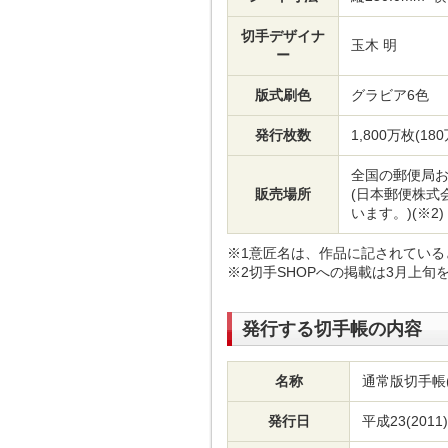
切手デザイナ
玉木 明
ー
版式刷色
グラビア6色
発行枚数
1,800万枚(18
全国の郵便局
販売場所
(日本郵便株式
います。)(※2)
※1意匠名は、作品に記されている
※2切手SHOPへの掲載は3月上旬
発行する切手帳の内容
名称
通常版切手帳
発行日
平成23(2011