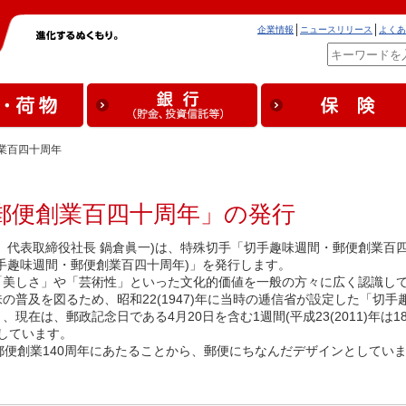
企業情報
ニュースリリース
よくあ
業百四十周年
郵便創業百四十周年」の発行
、代表取締役社長 鍋倉眞一)は、特殊切手「切手趣味週間・郵便創業百
手趣味週間・郵便創業百四十周年)」を発行します。
「美しさ」や「芸術性」といった文化的価値を一般の方々に広く認識し
普及を図るため、昭和22(1947)年に当時の逓信省が設定した「切手
在は、郵政記念日である4月20日を含む1週間(平成23(2011)年は1
としています。
年が郵便創業140周年にあたることから、郵便にちなんだデザインとしてい