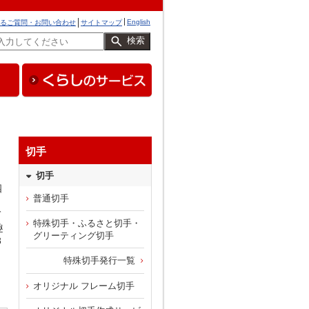
English
るご質問・お問い合わせ
サイトマップ
検索
切手
切手
四
普通切手
て
特殊切手・ふるさと切手・
趣
グリーティング切手
8
特殊切手発行一覧
ま
オリジナル フレーム切手