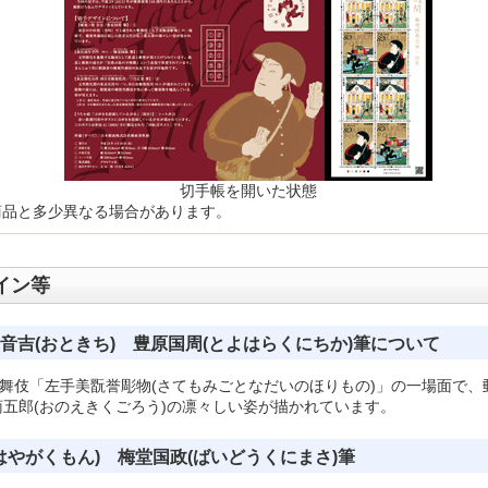
切手帳を開いた状態
商品と多少異なる場合があります。
イン等
 音吉(おときち) 豊原国周(とよはらくにちか)筆について
歌舞伎「左手美翫誉彫物(さてもみごとなだいのほりもの)」の一場面で、
五郎(おのえきくごろう)の凛々しい姿が描かれています。
はやがくもん) 梅堂国政(ばいどうくにまさ)筆