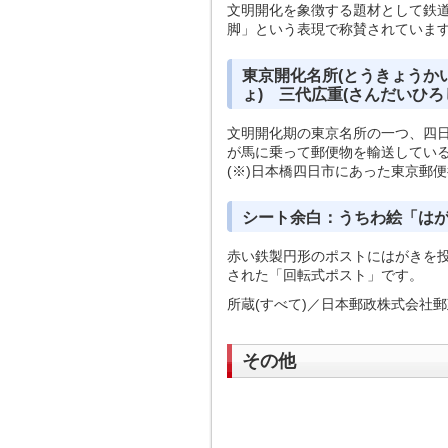
文明開化を象徴する題材として鉄
脚」という表現で称賛されていま
東京開化名所(とうきょうか
ょ) 三代広重(さんだいひろ
文明開化期の東京名所の一つ、四日
が馬に乗って郵便物を輸送してい
(※)日本橋四日市にあった東京郵
シート余白：うちわ絵「はが
赤い鉄製円形のポストにはがきを投函
された「回転式ポスト」です。
所蔵(すべて)／日本郵政株式会社
その他