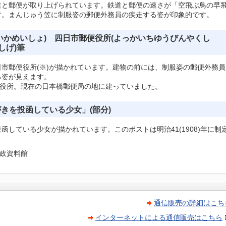
道と郵便が取り上げられています。鉄道と郵便の速さが「空飛ぶ鳥の早
す。まんじゅう笠に制服姿の郵便外務員の疾走する姿が印象的です。
いかめいしょ) 四日市郵便役所(よっかいちゆうびんやくし
しげ)筆
市郵便役所(※)が描かれています。建物の前には、制服姿の郵便外務員
る姿が見えます。
便役所。現在の日本橋郵便局の地に建っていました。
きを投函している少女」(部分)
している少女が描かれています。このポストは明治41(1908)年に制
郵政資料館
通信販売の詳細はこち
インターネットによる通信販売はこちら