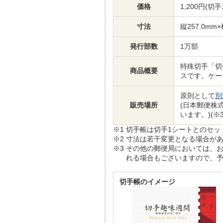
価格
1,200円(切
寸法
縦257.0mm×
発行部数
1万部
特殊切手「切
商品概要
スです。ケー
原則として
別
販売場所
(日本郵便株
います。)(※3
※1
切手帳は切手1シートとのセッ
※2
寸法は若干変更となる場合が
※3
その他の郵便局においては、お
れる場合もございますので、予
切手帳のイメージ