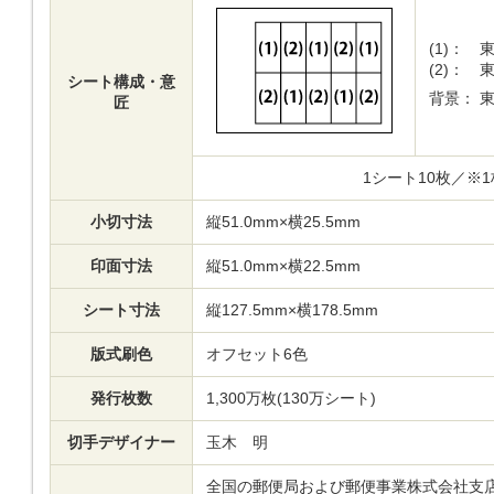
(1)：
(2)：
シート構成・意
背景：
匠
1シート10枚／※
小切寸法
縦51.0mm×横25.5mm
印面寸法
縦51.0mm×横22.5mm
シート寸法
縦127.5mm×横178.5mm
版式刷色
オフセット6色
発行枚数
1,300万枚(130万シート)
切手デザイナー
玉木 明
全国の郵便局および郵便事業株式会社支