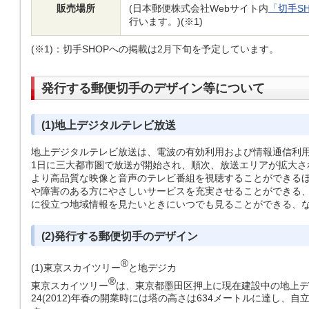
販売場所
(日本郵便株式会社Webサイト内
「切手S
行います。)(※1)
(※1)：
切手SHOPへの掲載は2月下旬を予定しています。
発行する郵便切手のデザイン等について
(1)地上デジタルテレビ放送
地上デジタルテレビ放送は、電波の有効利用および情報通信利用の高
1日に三大都市圏で放送が開始され、順次、放送エリアが拡大さ
より高品質な映像と音声のテレビ番組を視聴することができる
や障害のある方にやさしいサービスを充実させることができる
に役立つ地域情報を見たいときにいつでも見ることができる、
(2)発行する郵便切手のデザイン
®
(1)東京スカイツリー
と地デジカ
®
東京スカイツリー
は、東京都墨田区押上に現在建設中の地上デ
24(2012)年春の開業時には塔の高さは634メートルに達し