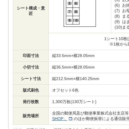
(6)
お姉
シート構成・意
(7)
お母
匠
(8)
ま
(9)
は
(10)
ま
1シート10枚(
※1枚から
印面寸法
縦33.5mm×横28.05mm
小切寸法
縦36.5mm×横28.05mm
シート寸法
縦212.5mm×横140.25mm
版式刷色
オフセット6色
発行枚数
1,300万枚(130万シート)
全国の郵便局及び郵便事業株式会社支店等
販売場所
SHOP」
のほか郵便振替による通信販売も