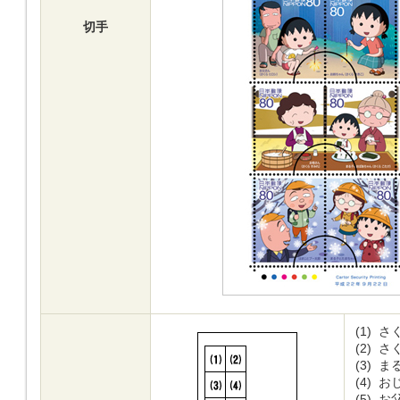
切手
(1)
さく
(2)
さく
(3)
まる
(4)
おじ
(5)
お父