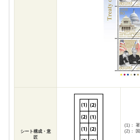
(1)：
署
(2)：
国
シート構成・意
匠