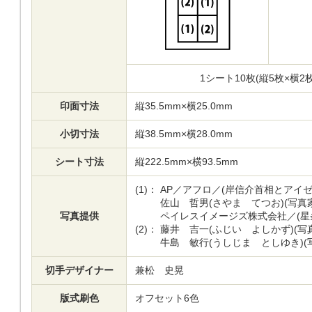
1シート10枚(縦5枚×横
印面寸法
縦35.5mm×横25.0mm
小切寸法
縦38.5mm×横28.0mm
シート寸法
縦222.5mm×横93.5mm
(1)：
AP／アフロ／(岸信介首相とアイ
佐山 哲男(さやま てつお)(写真家
写真提供
ペイレスイメージズ株式会社／(星
(2)：
藤井 吉一(ふじい よしかず)(写
牛島 敏行(うしじま としゆき)(
切手デザイナー
兼松 史晃
版式刷色
オフセット6色