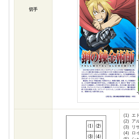
切手
(1)
エ
(2)
ア
(3)
リ
(4)
ロ
(5)
シ