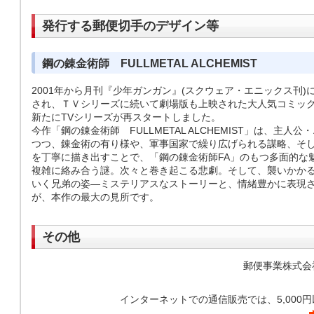
発行する郵便切手のデザイン等
鋼の錬金術師 FULLMETAL ALCHEMIST
2001年から月刊『少年ガンガン』(スクウェア・エニックス刊)
され、ＴＶシリーズに続いて劇場版も上映された大人気コミック
新たにTVシリーズが再スタートしました。
今作「鋼の錬金術師 FULLMETAL ALCHEMIST」は、主
つつ、錬金術の有り様や、軍事国家で繰り広げられる謀略、そ
を丁寧に描き出すことで、「鋼の錬金術師FA」のもつ多面的な
複雑に絡み合う謎。次々と巻き起こる悲劇。そして、襲いかか
いく兄弟の姿―ミステリアスなストーリーと、情緒豊かに表現
が、本作の最大の見所です。
その他
郵便事業株式会
インターネットでの通信販売では、5,000