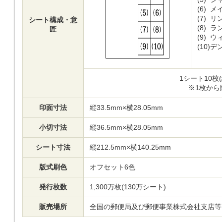
(6)
メ
(7)
リ
シート構成・意
(8)
ラ
匠
(9)
ウ
(10)
デ
1シート10枚(
※1枚から
印面寸法
縦33.5mm×横28.05mm
小切寸法
縦36.5mm×横28.05mm
シート寸法
縦212.5mm×横140.25mm
版式刷色
オフセット6色
発行枚数
1,300万枚(130万シート)
販売場所
全国の郵便局及び郵便事業株式会社支店等