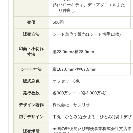
(5)
ハローキティ、ディアダニエルふた
り仲良し
売価
500円
販売方法
シート単位で販売(1シート切手10枚)
印面・小切れ
縦28.0mm×横28.0mm
寸法
シート寸法
縦187.0mm×横67.5mm
版式刷色
オフセット6色
発行枚数
各300万シート(各3,000万枚)
デザイン著作
株式会社 サンリオ
切手デザイン
中丸 ひとみ(なかまる ひとみ)(切手デザ
全国の郵便局及び郵便事業株式会社支店等
販売場所