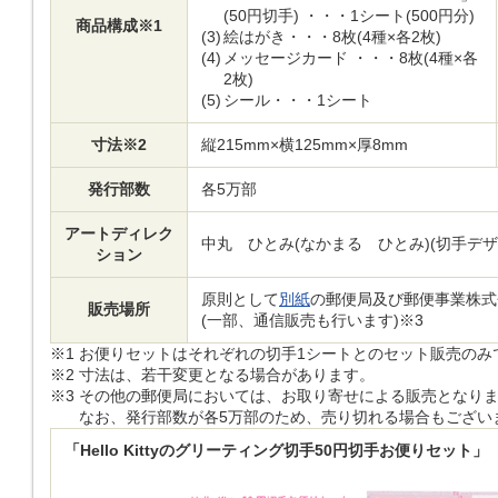
(50円切手) ・・・1シート(500円分)
商品構成※1
(3)
絵はがき・・・8枚(4種×各2枚)
(4)
メッセージカード ・・・8枚(4種×各
2枚)
(5)
シール・・・1シート
寸法※2
縦215mm×横125mm×厚8mm
発行部数
各5万部
アートディレク
中丸 ひとみ(なかまる ひとみ)(切手デザ
ション
原則として
別紙
の郵便局及び郵便事業株式
販売場所
(一部、通信販売も行います)※3
※1
お便りセットはそれぞれの切手1シートとのセット販売のみ
※2
寸法は、若干変更となる場合があります。
※3
その他の郵便局においては、お取り寄せによる販売となり
なお、発行部数が各5万部のため、売り切れる場合もござい
「Hello Kittyのグリーティング切手50円切手お便りセット」