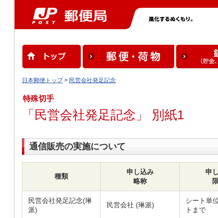
日本郵便トップ
>
民営会社発足記念
特殊切手
「民営会社発足記念」 別紙1
通信販売の実施について
申し込み
申
種類
略称
民営会社発足記念(琳
シート単位
民営会社 (琳派)
派)
トまで