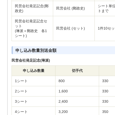
民営会社発足記念(郵
シート単位
民営会社 (郵政史)
政史)
トまで
民営会社発足記念セ
ット
民営会社 (セット)
1件10セ
(琳派＋郵政史 各1
シート)
申し込み数量別送金額
民営会社発足記念(琳派)
申し込み数量
切手代
1シート
800
330
2シート
1,600
330
3シート
2,400
330
4シート
3,200
350