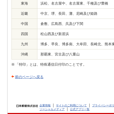
東海
浜松、名古屋中、名古屋東、千種及び豊橋
近畿
中京、堺、長田、灘、尼崎及び姫路
中国
倉敷、広島西、呉及び下関
四国
松山西及び新居浜
九州
博多、早良、博多南、大牟田、長崎北、熊本
沖縄
那覇東、宮古及び八重山
「特印」とは、特殊通信日付印のことです。
前のページへ戻る
企業情報
サイトのご利用について
プライバシーポ
ソーシャルメディア
公式アプリ一覧