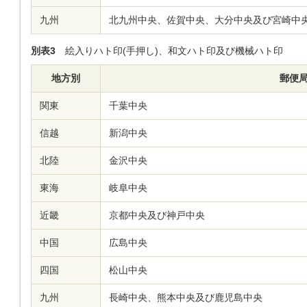
九州
北九州中央、佐賀中央、大分中央及び宮崎中
別表3
絵入りハト印(手押し)、和文ハト印及び機械ハト印
地方別
郵便
関東
千葉中央
信越
新潟中央
北陸
金沢中央
東海
岐阜中央
近畿
京都中央及び神戸中央
中国
広島中央
四国
松山中央
九州
長崎中央、熊本中央及び鹿児島中央