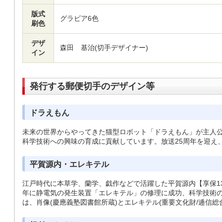
版式
グラビア6色
刷色
デザ
森田 基治(切手デザイナー)
イン
発行する郵便切手のデザイン等
ドラえもん
未来の世界からやってきた猫型ロボット「ドラえもん」が主人
科学技術への興味の育成に貢献しています。放送25周年を迎え
平賀源内・エレキテル
江戸時代に本草学、蘭学、戯作などで活躍した平賀源内【享保13(1728
年に静電気の発生装置「エレキテル」の修理に成功、科学技術
は、肖像(慶應義塾図書館所蔵)とエレキテル(重要文化財/逓信総