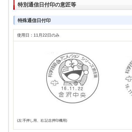
特別通信日付印の意匠等
特殊通信日付印
使用日：11月22日のみ
(左:手押し用、右:記念押印機用)