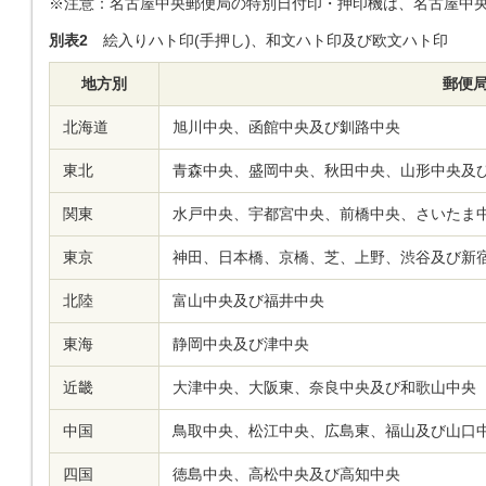
※注意：名古屋中央郵便局の特別日付印・押印機は、名古屋中央
別表2
絵入りハト印(手押し)、和文ハト印及び欧文ハト印
地方別
郵便
北海道
旭川中央、函館中央及び釧路中央
東北
青森中央、盛岡中央、秋田中央、山形中央及
関東
水戸中央、宇都宮中央、前橋中央、さいたま
東京
神田、日本橋、京橋、芝、上野、渋谷及び新
北陸
富山中央及び福井中央
東海
静岡中央及び津中央
近畿
大津中央、大阪東、奈良中央及び和歌山中央
中国
鳥取中央、松江中央、広島東、福山及び山口
四国
徳島中央、高松中央及び高知中央