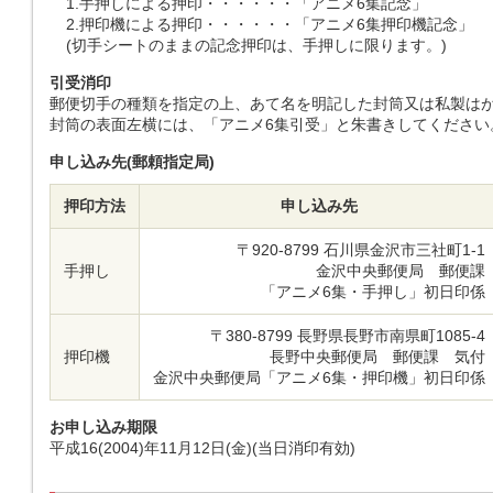
1.
手押しによる押印
・・・・・・
「アニメ6集記念」
2.
押印機による押印
・・・・・・
「アニメ6集押印機記念」
(切手シートのままの記念押印は、手押しに限ります。)
引受消印
郵便切手の種類を指定の上、あて名を明記した封筒又は私製はが
封筒の表面左横には、「アニメ6集引受」と朱書きしてください
申し込み先(郵頼指定局)
押印方法
申し込み先
〒920-8799 石川県金沢市三社町1-1
手押し
金沢中央郵便局 郵便課
「アニメ6集・手押し」初日印係
〒380-8799 長野県長野市南県町1085-4
押印機
長野中央郵便局 郵便課 気付
金沢中央郵便局「アニメ6集・押印機」初日印係
お申し込み期限
平成16(2004)年11月12日(金)(当日消印有効)