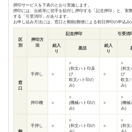
押印サービスを下表のとおり実施します。
押印には、台紙等に切手を貼付し押印する「記念押印」と、実
する「引受消印」があります。
お申し込み方法には、窓口と郵頼(郵便による初日押印の申込み
記念押印
引受消
区
押印方
別
法
絵入
絵入
黒活
り
り
○
○
(和文ハト印及
(和
手押し
○
び
○
び
欧文ハト印の
欧文
窓
み)
み)
口
○
○
押印機
○
(機械ハト印の
○
(機
み)
み)
○
○
手押し
○
(和文ハト印の
○
(和
み)
み)
郵