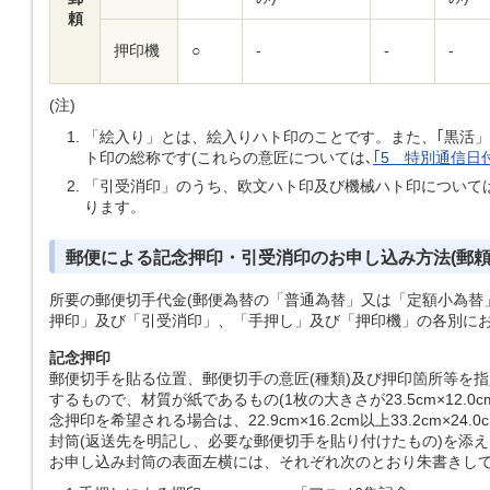
頼
押印機
○
-
-
-
(注)
「絵入り」とは、絵入りハト印のことです。また、｢黒活
ト印の総称です(これらの意匠については､
｢5 特別通信日
「引受消印」のうち、欧文ハト印及び機械ハト印について
ります。
郵便による記念押印・引受消印のお申し込み方法(郵頼
所要の郵便切手代金(郵便為替の「普通為替」又は「定額小為替
押印」及び「引受消印」、「手押し」及び「押印機」の各別に
記念押印
郵便切手を貼る位置、郵便切手の意匠(種類)及び押印箇所等を
するもので、材質が紙であるもの(1枚の大きさが23.5cm×12
念押印を希望される場合は、22.9cm×16.2cm以上33.2cm×2
封筒(返送先を明記し、必要な郵便切手を貼り付けたもの)を添
お申し込み封筒の表面左横には、それぞれ次のとおり朱書きし