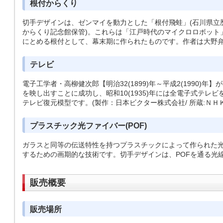
根付からくり
切手デザインは、ゼンマイを動力とした「根付飛蛙」(石川県立
からくり記念館保管)。これらは「江戸時代のマイクロロボット
にとめる根付として、幕末期に作られたものです。作者は大野弁吉【享
テレビ
電子工学者・高柳健次郎【明治32(1899)年～平成2(1990)年
を映し出すことに成功し、昭和10(1935)年には全電子式テレ
テレビ復元模型です。(製作：日本ビクター株式会社/ 所蔵:ＮＨ
プラスチック光ファイバー(POF)
ガラスと同等の伝送特性を持つプラスチックによって作られた
するための画期的な技術です。切手デザインは、POFを通る光
販売概要
販売場所