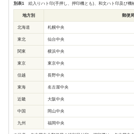
別表1
絵入りハト印(手押し、押印機とも)、和文ハト印及び機
地方別
郵便
北海道
札幌中央
東北
仙台中央
関東
横浜中央
東京
東京中央
信越
長野中央
東海
名古屋中央
近畿
大阪中央
中国
岡山中央
九州
福岡中央