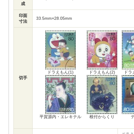
成
印面
33.5mm×28.05mm
寸法
ドラえもん(1)
ドラえもん(2)
ドラえ
切手
平賀源内・エレキテル
根付からくり