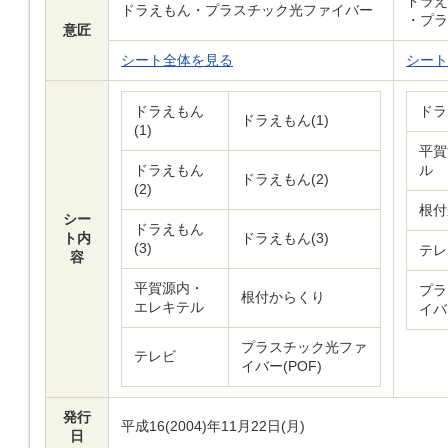
ドラえ
ドラえもん・プラスチック光ファイバー
・プラ
意匠
シート全体を見る
シート
ドラえもん
ドラ
ドラえもん(1)
(1)
平賀
ドラえもん
ル
ドラえもん(2)
(2)
根付
シー
ドラえもん
ト内
ドラえもん(3)
(3)
テレ
容
平賀源内・
プラ
根付からくり
エレキテル
イバ
プラスチック光ファ
テレビ
イバー(POF)
発行
平成16(2004)年11月22日(月)
日