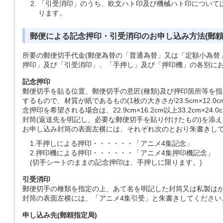
「引受消印」のうち、欧文ハト印及び機械ハト印について
ります。
郵便による記念押印・引受消印のお申し込み方法(郵頼
所要の郵便切手代金(郵便為替の「普通為替」又は「定額小為替
押印」及び「引受消印」、「手押し」及び「押印機」の各別に
記念押印
郵便切手を貼る位置、郵便切手の意匠(種類)及び押印箇所等を
するもので、材質が紙であるもの(1枚の大きさが23.5cm×12
念押印を希望される場合は、22.9cm×16.2cm以上33.2cm×2
封筒(返送先を明記し、必要な郵便切手を貼り付けたもの)を添
お申し込み封筒の表面左横には、それぞれ次のとおり朱書きし
1.
手押しによる押印
・・・・・・
「アニメ4集記念」
2.
押印機による押印
・・・・・・
「アニメ4集押印機記念」
(切手シートのままの記念押印は、手押しに限ります。)
引受消印
郵便切手の種類を指定の上、あて名を明記した封筒又は私製はが
封筒の表面左横には、「アニメ4集引受」と朱書きしてください
申し込み先(郵頼指定局)