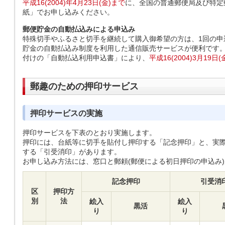
平成16(2004)年4月23日(金)まで
に、全国の普通郵便局及び特定
紙」でお申し込みください。
郵便貯金の自動払込みによる申込み
特殊切手やふるさと切手を継続して購入御希望の方は、1回の申
貯金の自動払込み制度を利用した通信販売サービスが便利です
付けの「自動払込利用申込書」により、
平成16(2004)3月19日
郵趣のための押印サービス
押印サービスの実施
押印サービスを下表のとおり実施します。
押印には、台紙等に切手を貼付し押印する「記念押印」と、実
する「引受消印」があります。
お申し込み方法には、窓口と郵頼(郵便による初日押印の申込み
記念押印
引受消
区
押印方
別
法
絵入
絵入
黒活
り
り