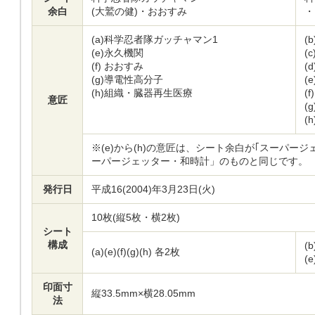
余白
(大鷲の健)・おおすみ
・
(a)
科学忍者隊ガッチャマン1
(b
(e)
永久機関
(c
(f)
おおすみ
(d
(g)
導電性高分子
(e
(h)
組織・臓器再生医療
(f)
意匠
(g
(h
※(e)から(h)の意匠は、シート余白が｢スーパ
ーパージェッター・和時計」のものと同じです。
発行日
平成16(2004)年3月23日(火)
10枚(縦5枚・横2枚)
シート
構成
(
(a)(e)(f)(g)(h) 各2枚
(e
印面寸
縦33.5mm×横28.05mm
法