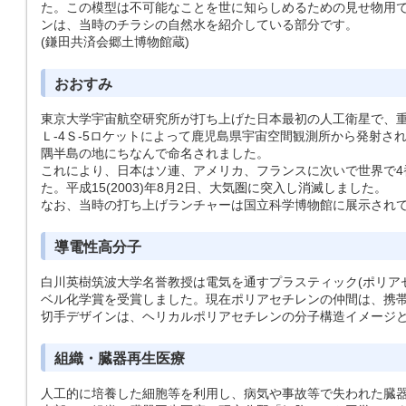
た。この模型は不可能なことを世に知らしめるための見せ物用
ンは、当時のチラシの自然水を紹介している部分です。
(鎌田共済会郷土博物館蔵)
おおすみ
東京大学宇宙航空研究所が打ち上げた日本最初の人工衛星で、重さは2
Ｌ-4Ｓ-5ロケットによって鹿児島県宇宙空間観測所から発射さ
隅半島の地にちなんで命名されました。
これにより、日本はソ連、アメリカ、フランスに次いで世界で4
た。平成15(2003)年8月2日、大気圏に突入し消滅しました。
なお、当時の打ち上げランチャーは国立科学博物館に展示され
導電性高分子
白川英樹筑波大学名誉教授は電気を通すプラスティック(ポリアセチ
ベル化学賞を受賞しました。現在ポリアセチレンの仲間は、携
切手デザインは、ヘリカルポリアセチレンの分子構造イメージ
組織・臓器再生医療
人工的に培養した細胞等を利用し、病気や事故等で失われた臓