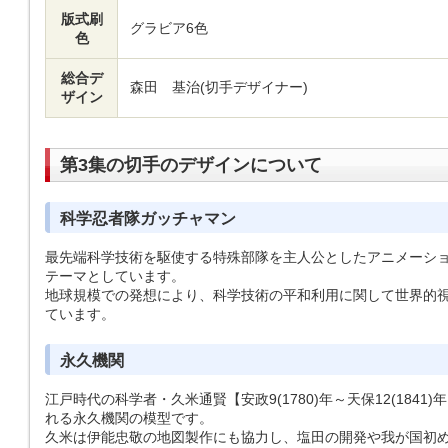
版式刷
グラビア6色
色
総合デ
森田 基治(切手デザイナー)
ザイン
第3集の切手のデザインについて
科学忍者隊ガッチャマン
最先端科学技術を駆使する特殊部隊を主人公としたアニメーシ
テーマとしています。
地球規模での発想により、科学技術の平和利用に関して世界的
ています。
永久機関
江戸時代の科学者・久米通賢【安政9(1780)年～天保12(184
れる永久機関の模型です。
久米は伊能忠敬の地図製作にも協力し、塩田の開発や我が国初