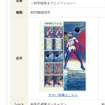
名称
～科学技術＆アニメーション～
種類
80円郵便切手
切手
大きい画像はこちら
シート
科学忍者隊ガッチャマン
科