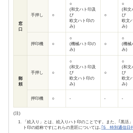
○
○
(和文ハト印及
(和
手押し
○
び
○
び
欧文ハト印の
欧文
窓
み)
み)
口
○
○
押印機
○
(機械ハト印の
○
(機
み)
み)
○
○
(和文ハト印及
(和
手押し
○
び
○
び
欧文ハト印の
欧文
郵
み)
み)
頼
押印機
○
-
-
-
(注)
「絵入り」とは、絵入りハト印のことです。また、｢黒活
ト印の総称です(これらの意匠については､
｢5 特別通信日