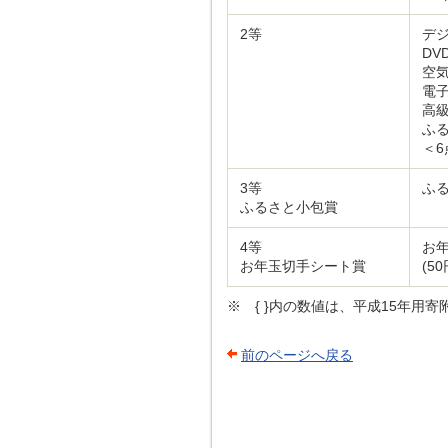
2等
デ
DV
空
電
高
ふ
＜6
3等
ふ
ふるさと小包賞
4等
お
お年玉切手シート賞
(5
※ { }内の数値は、平成15年用
前のページへ戻る