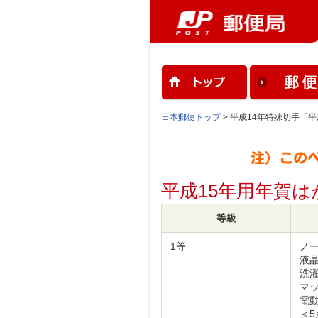
日本郵便トップ
> 平成14年特殊切手「平
平成15年用年賀
等級
1等
ノ
液
洗
マ
電
＜5