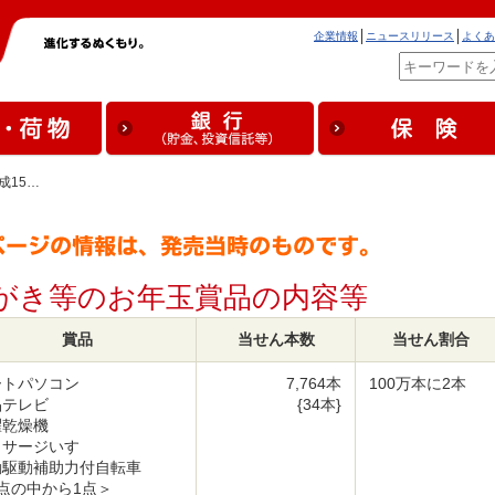
企業情報
ニュースリリース
よくあ
成15…
はがき等のお年玉賞品の内容等
賞品
当せん本数
当せん割合
ートパソコン
7,764本
100万本に2本
晶テレビ
{34本}
濯乾燥機
ッサージいす
動駆動補助力付自転車
点の中から1点＞