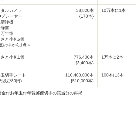
ジタルカメラ
38,820本
10万本に1本
Dプレーヤー
{170本}
気清浄機
子辞書
級万年筆
るさと小包6個
点の中から1点＞
るさと小包1個
776,400本
1万本に2本
{3,400本}
年玉切手シート
116,460,000本
100本に3本
0円及び80円)
{510,000本}
寄附金付お年玉付年賀郵便切手の該当分の再掲