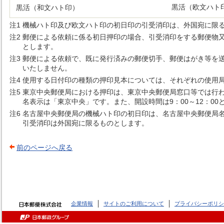
黒活（欧文ハト
黒活（和文ハト印）
注1
機械ハト印及び欧文ハト印の初日印の引受消印は、外国宛に限
注2
郵便による依頼に係る初日押印の場合、引受消印をする郵便物
とします。
注3
郵便による依頼で、既に発行済みの郵便切手、郵便はがき等を
いたしません。
注4
使用する日付印の種類の押印見本については、それぞれの使用局名
注5
東京中央郵便局における押印は、東京中央郵便局窓口等では行
名表示は「東京中央」です。また、開設時間は9：00～12：0
注6
名古屋中央郵便局の機械ハト印の初日印は、名古屋中央郵便局
引受消印は外国宛に限るものとします。
前のページへ戻る
企業情報
サイトのご利用について
プライバシーポリシ