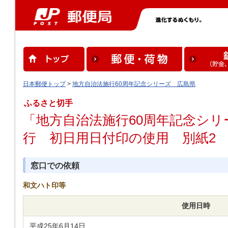
日本郵便トップ
>
地方自治法施行60周年記念シリーズ 広島県
ふるさと切手
「地方自治法施行60周年記念シ
行 初日用日付印の使用 別紙2
窓口での依頼
和文ハト印等
使用日時
平成25年6月14日