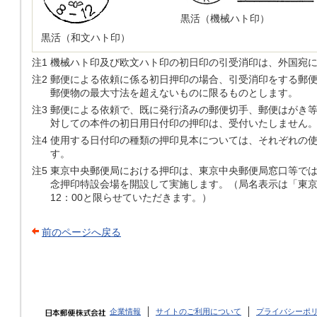
黒活（機械ハト印）
黒活（和文ハト印）
注1
機械ハト印及び欧文ハト印の初日印の引受消印は、外国宛
注2
郵便による依頼に係る初日押印の場合、引受消印をする郵
郵便物の最大寸法を超えないものに限るものとします。
注3
郵便による依頼で、既に発行済みの郵便切手、郵便はがき
対しての本件の初日用日付印の押印は、受付いたしません
注4
使用する日付印の種類の押印見本については、それぞれの使用
す。
注5
東京中央郵便局における押印は、東京中央郵便局窓口等で
念押印特設会場を開設して実施します。（局名表示は「東京
12：00と限らせていただきます。）
前のページへ戻る
企業情報
サイトのご利用について
プライバシーポ