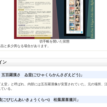
切手帳を開いた状態
商品と多少異なる場合があります。
イン
 五百羅漢さゞゐ堂(ごひゃくらかんさざえどう)」
ざえ堂」と呼ばれ、内部には五百羅漢像が安置されていた。元の場所、
れている。
競(ごびじんあいきょうくらべ) 松葉屋喜瀬川」