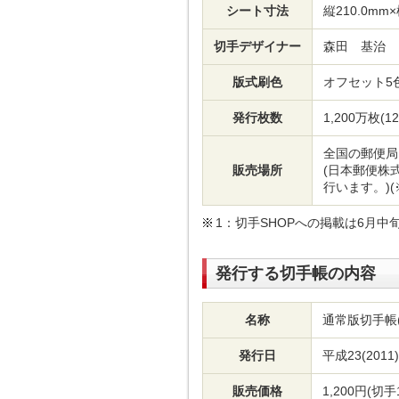
シート寸法
縦210.0mm×
切手デザイナー
森田 基治
版式刷色
オフセット5
発行枚数
1,200万枚(
全国の郵便局
販売場所
(日本郵便株
行います。)(
1：切手SHOPへの掲載は6月
発行する切手帳の内容
名称
通常版切手帳
発行日
平成23(2011
販売価格
1,200円(切