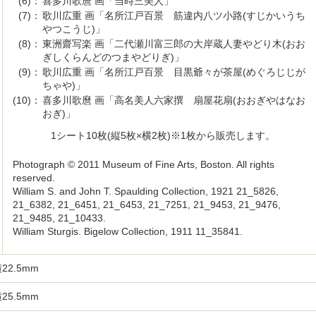
(6)：
喜多川歌麿 画「当時三美人」
(7)：
歌川広重 画「名所江戸百景 筋違内八ツ小路(すじかいうち
やつこうじ)」
(8)：
東洲齋写楽 画「二代瀬川富三郎の大岸蔵人妻やどり木(おお
ぎしくらんどのつまやどりぎ)」
(9)：
歌川広重 画「名所江戸百景 目黒爺々が茶屋(めぐろじじが
ちゃや)」
(10)：
喜多川歌麿 画「高名美人六家撰 扇屋花扇(おおぎやはなお
おぎ)」
1シート10枚(縦5枚×横2枚)※1枚から販売します。
Photograph © 2011 Museum of Fine Arts, Boston. All rights
reserved.
William S. and John T. Spaulding Collection, 1921 21_5826,
21_6382, 21_6451, 21_6453, 21_7251, 21_9453, 21_9476,
21_9485, 21_10433.
William Sturgis. Bigelow Collection, 1911 11_35841.
22.5mm
25.5mm