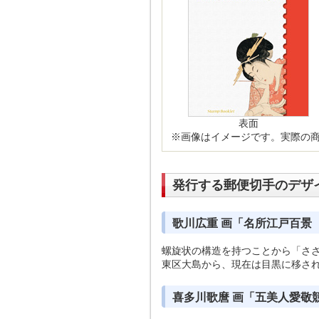
表面
※画像はイメージです。実際の
発行する郵便切手のデザ
歌川広重 画「名所江戸百景
螺旋状の構造を持つことから「さ
東区大島から、現在は目黒に移さ
喜多川歌麿 画「五美人愛敬