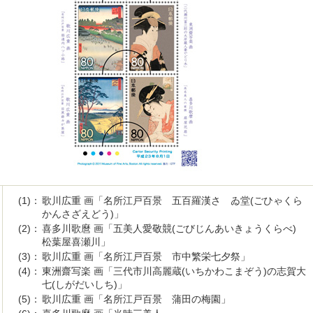
(1)：
歌川広重 画「名所江戸百景 五百羅漢さゞゐ堂(ごひゃくら
かんさざえどう)」
(2)：
喜多川歌麿 画「五美人愛敬競(ごびじんあいきょうくらべ)
松葉屋喜瀬川」
(3)：
歌川広重 画「名所江戸百景 市中繁栄七夕祭」
(4)：
東洲齋写楽 画「三代市川高麗蔵(いちかわこまぞう)の志賀大
七(しがだいしち)」
(5)：
歌川広重 画「名所江戸百景 蒲田の梅園」