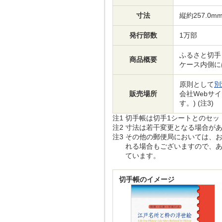
寸法
縦約257.0mm
発行部数
1万部
ふるさと切手
商品概要
ケース内側に
原則として
別
販売場所
会社Webサ
す。) (注3)
注1
切手帳は切手1シートとのセッ
注2
寸法は若干変更となる場合が
注3
その他の郵便局においては、お
れる場合もございますので、あ
ています。
切手帳のイメージ