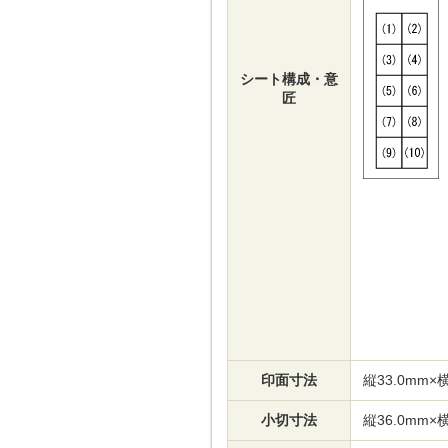
シート構成・意
匠
印面寸法
縦33.0mm×横
小切寸法
縦36.0mm×横