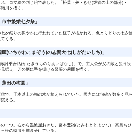
れ、コマ絵の判じ絵で表した。「松葉・矢・きせ(煙管の上の部分)・
喜瀬川を描く。
 市中繁栄七夕祭」
の七夕祭りの賑やかに行われていた様子が描かれる。色とりどりの七夕
えてくる。
蔵(いちかわこまぞう)の志賀大七(しがだいしち)」
の「敵討乗合話(かたきうちのりあいばなし)」で、主人公が父の敵と狙う役
を見据え、刀の柄に手を掛ける緊張の瞬間を描く。
 蒲田の梅園」
屋敷で、千本以上の梅の木が植えられていた。園内には句碑が数多く見
が窺える。
」
の一つ。右から難波屋おきた、富本豊雛(とみもととよひな)、高島おひ
人三様の特徴を描き分けている。