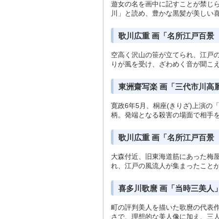
遊女の名を画中に記すことが禁じら
川」と読め、豊かな黒髪が美しい
歌川広重 画「名所江戸百景
空高く沢山の笹が立てられ、江戸
りが風を受け、ざわめく音が聞こ
東洲齋写楽 画「三代市川高麗
寛政6年5月、桐座(きりざ)上演
柄。発端となる殺害の場面で相手
歌川広重 画「名所江戸百景
大森付近、旧東海道筋にあった梅
れ、江戸の風流人が集まったこと
喜多川歌麿 画「当時三美人
町の評判美人を描いた歌麿の代表作
さで、理想的な美人像に加え、三