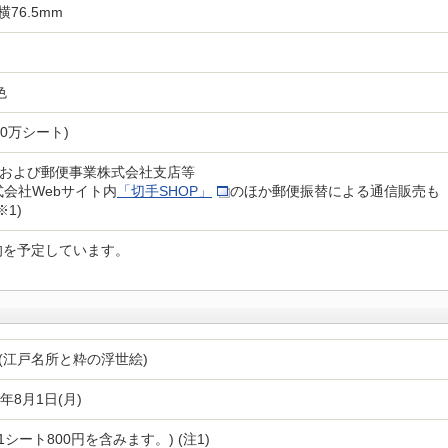
横76.5mm
色
120万シート)
および郵便事業株式会社支店等
式会社Webサイト内
「切手SHOP」
のほか郵便振替による通信販売も
※1)
中旬を予定しています。
(江戸名所と粋の浮世絵)
)年8月1日(月)
手1シート800円を含みます。) (注1)