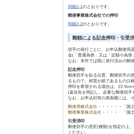
別紙2-1
のとおりです。
郵便事業株式会社での押印
別紙2-2
のとおりです。
郵頼による記念押印・引受
切手の発行ごとに、お申込郵便局
金(「普通為替」又は「定額小為替
なお、本件では既に発行済みの郵
記念押印
郵便切手を貼る位置、郵便切手の意
るもので、材質が紙であるもの(1枚の
押印を希望される場合は、22.9cm×
(返信先を明記し、必要な郵便切手
なお、お申込封筒の表面横には、
郵便局株式会社
・・・・・・
「国土
郵便事業株式会社
・・・・
「国土
引受消印
郵便切手の意匠(種類)を指定の上
ください。