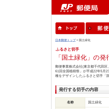
日本郵便トップ
> 国土緑化
ふるさと切手
「国土緑化」の発
郵便事業株式会社(東京都千代田区
61回全国植樹祭」が平成22年5月
種をデザインしたふるさと切手「
発行する切手の内容
名称
国土緑化