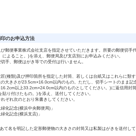
消印のお申込方法
及び郵便事業株式会社支店を指定させていただきます。所要の郵便切手
」によること。)を添え、郵便局及び支店別にお申込みください。
便切手、郵便はがき等での受付は行いません。
匠(種類)及び押印箇所を指定した封筒、若しくは台紙又はこれらに類す
大きさが23.5cm×16.0cm以内のもの。ただし、切手シートのまま記
16.2cm以上33.2cm×24.0cm以内のものとしてください。)に返信用封
を貼り付けたもの。)を添え、送付してください。
それぞれ次のとおり朱書きしてください。
緑化記念(横浜中央郵便局)」
緑化記念(横浜支店)」
、あて名を明記した定形郵便物の大きさの封筒又は私製はがきを送付して