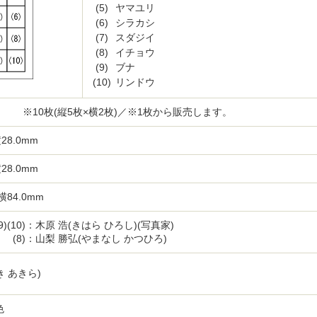
(5)
ヤマユリ
(6)
シラカシ
(7)
スダジイ
(8)
イチョウ
(9)
ブナ
(10)
リンドウ
※10枚(縦5枚×横2枚)／※1枚から販売します。
28.0mm
28.0mm
横84.0mm
)(10)
：木原 浩(きはら ひろし)(写真家)
(8)
：山梨 勝弘(やまなし かつひろ)
き あきら)
色