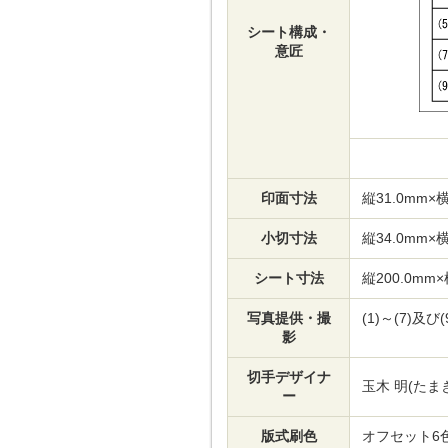
シート構成・
意匠
印面寸法
縦31.0mm×横
小切寸法
縦34.0mm×横
シート寸法
縦200.0mm×
写真提供・撮
(1)～(7)及び(9
影
切手デザイナ
玉木 明(たま
ー
版式刷色
オフセット6