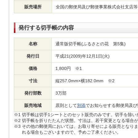
販売場所
全国の郵便局及び郵便事業株式会社支店等
発行する切手帳の内容
名称
通常版切手帳(ふるさとの花 第5集)
発行日
平成21(2009)年12月1日(火)
価格
1,800円 ※1
寸法
縦257.0mm×横182.0mm ※2
発行部数
3万部
販売地域
原則として
別添
でお知らせする郵便局及び
※1
切手帳は切手1シートとのセット販売のみです。切手を除い
※2
切手帳を折りたたんだ状態。寸法は、若干変更となる場合
※3
その他の郵便局においては、お取り寄せによる販売となりま
れる場合もございますので、予めご了承ください。