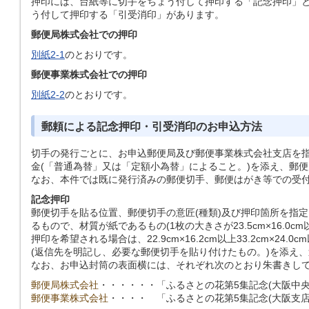
押印には、台紙等に切手をちょう付して押印する「記念押印」
う付して押印する「引受消印」があります。
郵便局株式会社での押印
別紙2-1
のとおりです。
郵便事業株式会社での押印
別紙2-2
のとおりです。
郵頼による記念押印・引受消印のお申込方法
切手の発行ごとに、お申込郵便局及び郵便事業株式会社支店を
金(「普通為替」又は「定額小為替」によること。)を添え、郵
なお、本件では既に発行済みの郵便切手、郵便はがき等での受
記念押印
郵便切手を貼る位置、郵便切手の意匠(種類)及び押印箇所を指
るもので、材質が紙であるもの(1枚の大きさが23.5cm×16.
押印を希望される場合は、22.9cm×16.2cm以上33.2cm×24
(返信先を明記し、必要な郵便切手を貼り付けたもの。)を添え
なお、お申込封筒の表面横には、それぞれ次のとおり朱書きし
郵便局株式会社
・・・・・・
「ふるさとの花第5集記念(大阪中央
郵便事業株式会社
・・・・
「ふるさとの花第5集記念(大阪支店