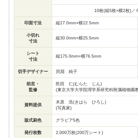
10枚(縦5枚×横2枚)
印面寸法
縦27.0mm×横22.5mm
小切れ
縦30.0mm×横25.5mm
寸法
シート
縦175.0mm×横76.5mm
寸法
切手デザイナー
貝淵 純子
助言・
邑田 仁(むらた じん)
監修
(東京大学大学院理学系研究科附属植物園教
木原 浩(きはら ひろし)
資料提供
(写真家)
版式刷色
グラビア5色
発行枚数
2,000万枚(200万シート)