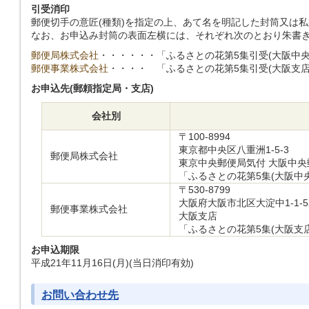
引受消印
郵便切手の意匠(種類)を指定の上、あて名を明記した封筒又は
なお、お申込み封筒の表面左横には、それぞれ次のとおり朱書
郵便局株式会社
・・・・・・
「ふるさとの花第5集引受(大阪中央
郵便事業株式会社
・・・・
「ふるさとの花第5集引受(大阪支店
お申込先(郵頼指定局・支店)
会社別
〒100-8994
東京都中央区八重洲1-5-3
郵便局株式会社
東京中央郵便局気付 大阪中央
「ふるさとの花第5集(大阪中
〒530-8799
大阪府大阪市北区大淀中1-1-5
郵便事業株式会社
大阪支店
「ふるさとの花第5集(大阪支
お申込期限
平成21年11月16日(月)(当日消印有効)
お問い合わせ先