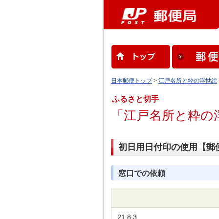
日本郵便トップ
>
江戸名所と粋の浮世絵
ふるさと切手
「江戸名所と粋の浮
初日用日付印の使用【郵
窓口での依頼
21.8.3