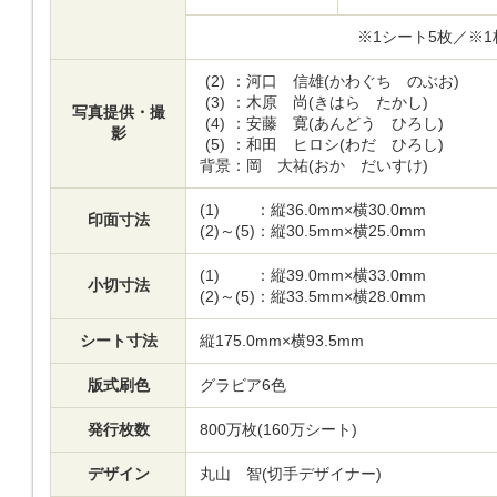
※1シート5枚／※
(2)
：河口 信雄(かわぐち のぶお)
(3)
：木原 尚(きはら たかし)
写真提供・撮
(4)
：安藤 寛(あんどう ひろし)
影
(5)
：和田 ヒロシ(わだ ひろし)
背景
：岡 大祐(おか だいすけ)
(1)
：縦36.0mm×横30.0mm
印面寸法
(2)～(5)
：縦30.5mm×横25.0mm
(1)
：縦39.0mm×横33.0mm
小切寸法
(2)～(5)
：縦33.5mm×横28.0mm
シート寸法
縦175.0mm×横93.5mm
版式刷色
グラビア6色
発行枚数
800万枚(160万シート)
デザイン
丸山 智(切手デザイナー)