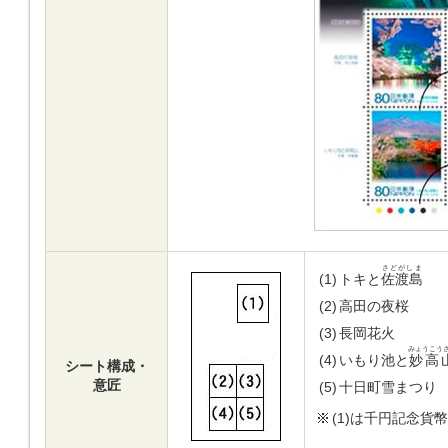
さどがしま
(1)
トキと
佐渡島
(2)
高田の夜桜
(3)
長岡花火
みょうこう
(4)
いもり池と
妙高
シート構成・
意匠
(5)
十日町雪まつり
(1)は千円記念