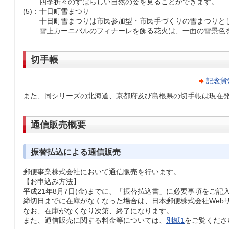
四季折々のすばらしい自然の姿を見ることができます。
(5)
：
十日町雪まつり
十日町雪まつりは市民参加型・市民手づくりの雪まつりとし
雪上カーニバルのフィナーレを飾る花火は、一面の雪景色
切手帳
記念貨
また、同シリーズの北海道、京都府及び島根県の切手帳は現在
通信販売概要
振替払込による通信販売
郵便事業株式会社において通信販売を行います。
【お申込み方法】
平成21年8月7日(金)までに、「振替払込書」に必要事項をご
締切日までに在庫がなくなった場合は、日本郵便株式会社Web
なお、在庫がなくなり次第、終了になります。
また、通信販売に関する料金等については、
別紙1
をご覧くださ