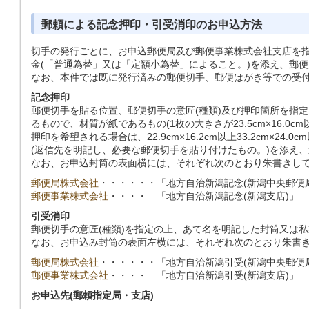
郵頼による記念押印・引受消印のお申込方法
切手の発行ごとに、お申込郵便局及び郵便事業株式会社支店を
金(「普通為替」又は「定額小為替」によること。)を添え、郵
なお、本件では既に発行済みの郵便切手、郵便はがき等での受
記念押印
郵便切手を貼る位置、郵便切手の意匠(種類)及び押印箇所を指
るもので、材質が紙であるもの(1枚の大きさが23.5cm×16.
押印を希望される場合は、22.9cm×16.2cm以上33.2cm×24
(返信先を明記し、必要な郵便切手を貼り付けたもの。)を添え
なお、お申込封筒の表面横には、それぞれ次のとおり朱書きし
郵便局株式会社
・・・・・・
「地方自治新潟記念(新潟中央郵便
郵便事業株式会社
・・・・
「地方自治新潟記念(新潟支店)」
引受消印
郵便切手の意匠(種類)を指定の上、あて名を明記した封筒又は
なお、お申込み封筒の表面左横には、それぞれ次のとおり朱書
郵便局株式会社
・・・・・・
「地方自治新潟引受(新潟中央郵便
郵便事業株式会社
・・・・
「地方自治新潟引受(新潟支店)」
お申込先(郵頼指定局・支店)