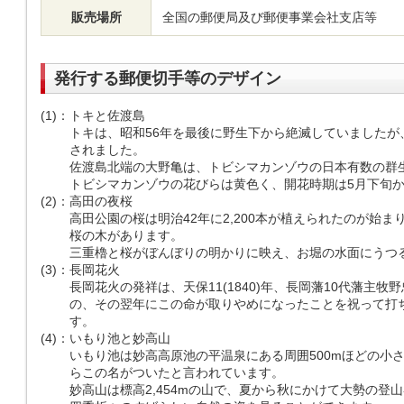
販売場所
全国の郵便局及び郵便事業会社支店等
発行する郵便切手等のデザイン
(1)
：
トキと佐渡島
トキは、昭和56年を最後に野生下から絶滅していましたが
されました。
佐渡島北端の大野亀は、トビシマカンゾウの日本有数の群
トビシマカンゾウの花びらは黄色く、開花時期は5月下旬か
(2)
：
高田の夜桜
高田公園の桜は明治42年に2,200本が植えられたのが始ま
桜の木があります。
三重櫓と桜がぼんぼりの明かりに映え、お堀の水面にうつ
(3)
：
長岡花火
長岡花火の発祥は、天保11(1840)年、長岡藩10代藩主
の、その翌年にこの命が取りやめになったことを祝って打
す。
(4)
：
いもり池と妙高山
いもり池は妙高高原池の平温泉にある周囲500mほどの小
らこの名がついたと言われています。
妙高山は標高2,454mの山で、夏から秋にかけて大勢の登