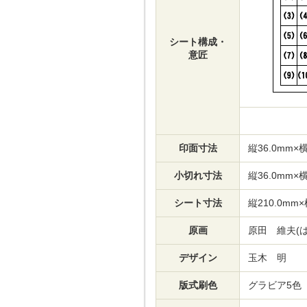
シート構成・
意匠
印面寸法
縦36.0mm×横
小切れ寸法
縦36.0mm×横
シート寸法
縦210.0mm×
原画
原田 維夫(
デザイン
玉木 明
版式刷色
グラビア5色