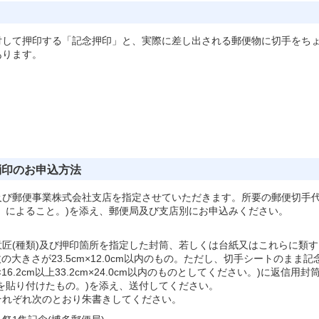
付して押印する「記念押印」と、実際に差し出される郵便物に切手をち
あります。
消印のお申込方法
及び郵便事業株式会社支店を指定させていただきます。所要の郵便切手
」によること。)を添え、郵便局及び支店別にお申込みください。
匠(種類)及び押印箇所を指定した封筒、若しくは台紙又はこれらに類す
大きさが23.5cm×12.0cm以内のもの。ただし、切手シートのまま記
16.2cm以上33.2cm×24.0cm以内のものとしてください。)に返信用封
を貼り付けたもの。)を添え、送付してください。
それぞれ次のとおり朱書きしてください。