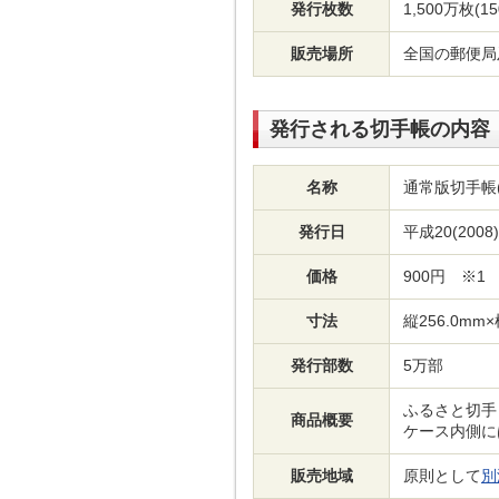
発行枚数
1,500万枚(
販売場所
全国の郵便局
発行される切手帳の内容
名称
通常版切手帳
発行日
平成20(2008
価格
900円 ※1
寸法
縦256.0mm
発行部数
5万部
ふるさと切手
商品概要
ケース内側に
販売地域
原則として
別