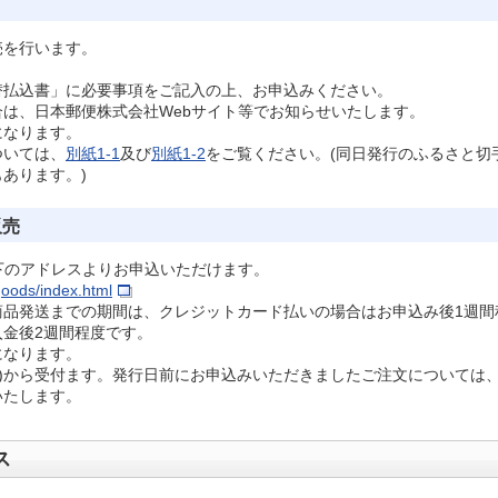
売を行います。
「振替払込書」に必要事項をご記入の上、お申込みください。
は、日本郵便株式会社Webサイト等でお知らせいたします。
になります。
ついては、
別紙1-1
及び
別紙1-2
をご覧ください。(同日発行のふるさと切
あります。)
販売
下のアドレスよりお申込いただけます。
/goods/index.html
商品発送までの期間は、クレジットカード払いの場合はお申込み後1週間
金後2週間程度です。
になります。
(金)から受付ます。発行日前にお申込みいただきましたご注文については
いたします。
ス