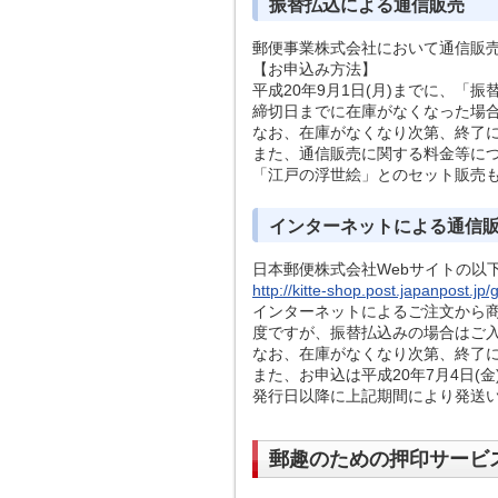
振替払込による通信販売
郵便事業株式会社において通信販
【お申込み方法】
平成20年9月1日(月)までに、
締切日までに在庫がなくなった場合
なお、在庫がなくなり次第、終了
また、通信販売に関する料金等に
「江戸の浮世絵」とのセット販売も
インターネットによる通信
日本郵便株式会社Webサイトの以
http://kitte-shop.post.japanpost.jp
インターネットによるご注文から
度ですが、振替払込みの場合はご入
なお、在庫がなくなり次第、終了
また、お申込は平成20年7月4日
発行日以降に上記期間により発送
郵趣のための押印サービ