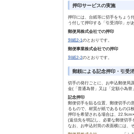
押印サービスの実施
押印には、台紙等に切手をちょう
う付して押印する「引受消印」が
郵便局株式会社での押印
別紙2-1
のとおりです。
郵便事業株式会社での押印
別紙2-2
のとおりです。
郵頼による記念押印・引受
切手の発行ごとに、お申込郵便局
金(「普通為替」又は「定額小為替
記念押印
郵便切手を貼る位置、郵便切手の意
るもので、材質が紙であるもの(1枚の
押印を希望される場合は、22.9cm×
(返信先を明記し、必要な郵便切手
なお、お申込封筒の表面横には、